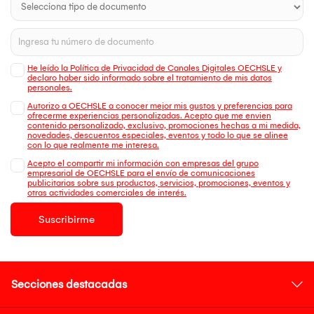
He leído la Política de Privacidad de Canales Digitales OECHSLE y
declaro haber sido informado sobre el tratamiento de mis datos
personales.
Autorizo a OECHSLE a conocer mejor mis gustos y preferencias para
ofrecerme experiencias personalizadas. Acepto que me envien
contenido personalizado, exclusivo, promociones hechas a mi medida,
novedades, descuentos especiales, eventos y todo lo que se alinee
con lo que realmente me interesa.
Acepto el compartir mi información con empresas del grupo
empresarial de OECHSLE para el envío de comunicaciones
publicitarias sobre sus productos, servicios, promociones, eventos y
otras actividades comerciales de interés.
Suscribirme
Secciones destacadas