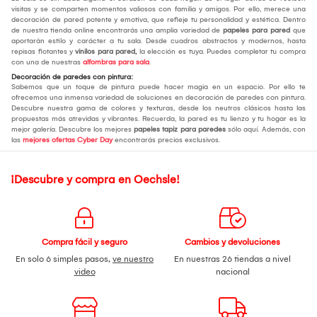
visitas y se comparten momentos valiosos con familia y amigos. Por ello, merece una
decoración de pared potente y emotiva, que refleje tu personalidad y estética. Dentro
de nuestra tienda online encontrarás una amplia variedad de
papeles para pared
que
aportarán estilo y carácter a tu sala. Desde cuadros abstractos y modernos, hasta
repisas flotantes y
vinilos para pared,
la elección es tuya. Puedes completar tu compra
con una de nuestras
alfombras para sala
.
Decoración de paredes con pintura:
Sabemos que un toque de pintura puede hacer magia en un espacio. Por ello te
ofrecemos una inmensa variedad de soluciones en decoración de paredes con pintura.
Descubre nuestra gama de colores y texturas, desde los neutros clásicos hasta las
propuestas más atrevidas y vibrantes. Recuerda, la pared es tu lienzo y tu hogar es la
mejor galería. Descubre los mejores
papeles tapiz para paredes
sólo aquí. Además, con
las
mejores ofertas Cyber Day
encontrarás precios exclusivos.
¡Descubre y compra en Oechsle!
Compra fácil y seguro
Cambios y devoluciones
En solo 6 simples pasos,
ve nuestro
En nuestras 26 tiendas a nivel
video
nacional