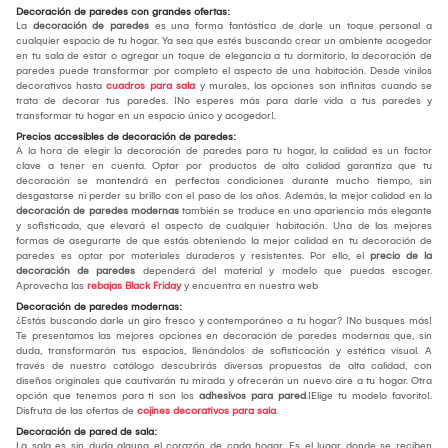
Decoración de paredes con grandes ofertas:
La
decoración de paredes
es una forma fantástica de darle un toque personal a
cualquier espacio de tu hogar. Ya sea que estés buscando crear un ambiente acogedor
en tu sala de estar o agregar un toque de elegancia a tu dormitorio, la decoración de
paredes puede transformar por completo el aspecto de una habitación. Desde vinilos
decorativos hasta
cuadros para sala
y murales, las opciones son infinitas cuando se
trata de decorar tus paredes. ¡No esperes más para darle vida a tus paredes y
transformar tu hogar en un espacio único y acogedor!.
Precios accesibles de decoración de paredes:
A la hora de elegir la decoración de paredes para tu hogar, la calidad es un factor
clave a tener en cuenta. Optar por productos de alta calidad garantiza que tu
decoración se mantendrá en perfectas condiciones durante mucho tiempo, sin
desgastarse ni perder su brillo con el paso de los años. Además, la mejor calidad en la
decoración de paredes modernas
también se traduce en una apariencia más elegante
y sofisticada, que elevará el aspecto de cualquier habitación. Una de las mejores
formas de asegurarte de que estás obteniendo la mejor calidad en tu decoración de
paredes es optar por materiales duraderos y resistentes. Por ello, el
precio de la
decoración de paredes
dependerá del material y modelo que puedas escoger.
Aprovecha las
rebajas Black Friday
y encuentra en nuestra web
Decoración de paredes modernas:
¿Estás buscando darle un giro fresco y contemporáneo a tu hogar? ¡No busques más!
Te presentamos las mejores opciones en decoración de paredes modernas que, sin
duda, transformarán tus espacios, llenándolos de sofisticación y estética visual. A
través de nuestro catálogo descubrirás diversas propuestas de alta calidad, con
diseños originales que cautivarán tu mirada y ofrecerán un nuevo aire a tu hogar. Otra
opción que tenemos para ti son los
adhesivos para pared
.¡Elige tu modelo favorito!.
Disfruta de las ofertas de
cojines decorativos para sala
.
Decoración de pared de sala:
La sala es sin duda alguna el corazón de cada hogar. Es el lugar donde se reciben