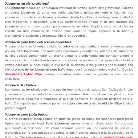
Jaboneras en oferta sólo aquí:
Las
jaboneras
vienen en una amplia variedad de estilos, materiales y tamaños. Puedes
encontrar jaboneras de cerámica, vidrio, plástico e incluso de madera. Además, hay
jaboneras con diferentes formas y diseños, desde las clásicas rectangulares hasta las
más modernas y elegantes. Con sus características únicas y su alta calidad, las
jaboneras son la mejor opción para mantener tu jabón limpio y seco. No dudes en
invertir en una jabonera de calidad para darle un toque especial a tu baño y
mantenerlo organizado y ordenado. ¡No te arrepentirás!.
Jaboneras para baño con precios accesibles:
Si estás buscando la mejor calidad en
jaboneras para baño
, te recomendamos optar
por aquellas fabricadas con materiales duraderos y resistentes. Además, las jaboneras
de alta calidad suelen tener un diseño elegante y sofisticado que complementará la
decoración de tu baño. Puedes encontrar jaboneras en una amplia gama de colores y
estilos para que puedas elegir la que mejor se adapte a tus gustos y necesidades. Por
ello, el
precio de las jaboneras para baño
dependerá de cada modelo y diseño. Con los
descuentos Cyber Wow
podrás encontrar todos nuestros productos con ofertas
exclusivas.
Jabonera de plástico:
Las jaboneras de plástico son una opción económica y duradera. Son fáciles de limpiar
y vienen en una variedad de colores y diseños. Además, al ser de plástico, son
resistentes al agua y a la humedad, lo que las convierte en la opción perfecta para el
baño. Otra opción que tenemos para ti es la
jabonera de acero inoxidable
. ¡Elige la ideal
para tu hogar!.
Jaboneras para jabón líquido:
Si prefieres utilizar jabón líquido en lugar de jabón en barra, las jaboneras para jabón
líquido son la opción ideal. Estas
jaboneras
suelen tener un dispensador incorporado
que facilita la aplicación del jabón. Además, vienen en una variedad de estilos y
materiales, por lo que puedes encontrar la que mejor se adapte a la decoración de tu
baño. En Oechsle.pe encontrarás descuentos en todos nuestros
organizadores para