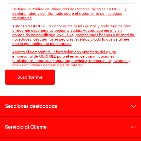
He leído la Política de Privacidad de Canales Digitales OECHSLE y
declaro haber sido informado sobre el tratamiento de mis datos
personales.
Autorizo a OECHSLE a conocer mejor mis gustos y preferencias para
ofrecerme experiencias personalizadas. Acepto que me envien
contenido personalizado, exclusivo, promociones hechas a mi medida,
novedades, descuentos especiales, eventos y todo lo que se alinee
con lo que realmente me interesa.
Acepto el compartir mi información con empresas del grupo
empresarial de OECHSLE para el envío de comunicaciones
publicitarias sobre sus productos, servicios, promociones, eventos y
otras actividades comerciales de interés.
Suscribirme
Secciones destacadas
Servicio al Cliente