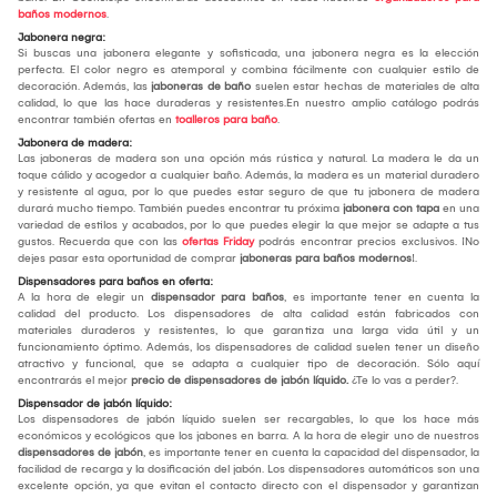
baños modernos
.
Jabonera negra:
Si buscas una jabonera elegante y sofisticada, una jabonera negra es la elección
perfecta. El color negro es atemporal y combina fácilmente con cualquier estilo de
decoración. Además, las
jaboneras de baño
suelen estar hechas de materiales de alta
calidad, lo que las hace duraderas y resistentes.En nuestro amplio catálogo podrás
encontrar también ofertas en
toalleros para baño
.
Jabonera de madera:
Las jaboneras de madera son una opción más rústica y natural. La madera le da un
toque cálido y acogedor a cualquier baño. Además, la madera es un material duradero
y resistente al agua, por lo que puedes estar seguro de que tu jabonera de madera
durará mucho tiempo. También puedes encontrar tu próxima
jabonera con tapa
en una
variedad de estilos y acabados, por lo que puedes elegir la que mejor se adapte a tus
gustos. Recuerda que con las
ofertas Friday
podrás encontrar precios exclusivos. ¡No
dejes pasar esta oportunidad de comprar
jaboneras para baños modernos
!.
Dispensadores para baños en oferta:
A la hora de elegir un
dispensador para baños
, es importante tener en cuenta la
calidad del producto. Los dispensadores de alta calidad están fabricados con
materiales duraderos y resistentes, lo que garantiza una larga vida útil y un
funcionamiento óptimo. Además, los dispensadores de calidad suelen tener un diseño
atractivo y funcional, que se adapta a cualquier tipo de decoración. Sólo aquí
encontrarás el mejor
precio de dispensadores de jabón líquido.
¿Te lo vas a perder?.
Dispensador de jabón líquido:
Los dispensadores de jabón líquido suelen ser recargables, lo que los hace más
económicos y ecológicos que los jabones en barra. A la hora de elegir uno de nuestros
dispensadores de jabón
, es importante tener en cuenta la capacidad del dispensador, la
facilidad de recarga y la dosificación del jabón. Los dispensadores automáticos son una
excelente opción, ya que evitan el contacto directo con el dispensador y garantizan