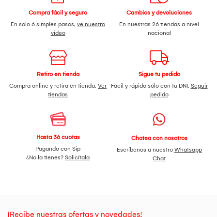
Compra fácil y seguro
Cambios y devoluciones
En solo 6 simples pasos,
ve nuestro
En nuestras 26 tiendas a nivel
video
nacional
Retiro en tienda
Sigue tu pedido
Compra online y retira en tienda.
Ver
Fácil y rápido sólo con tu DNI.
Seguir
tiendas
pedido
Hasta 36 cuotas
Chatea con nosotros
Pagando con Sip
Escríbenos a nuestro
Whatsapp
¿No la tienes?
Solicítala
Chat
¡Recibe nuestras ofertas y novedades!