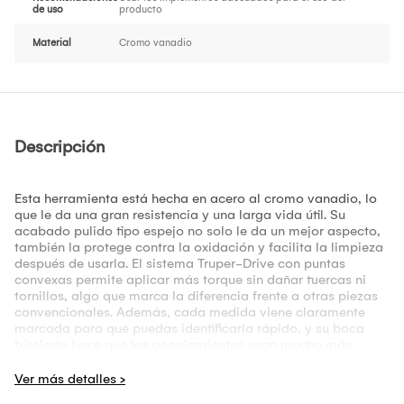
de uso
producto
Material
Cromo vanadio
Descripción
Esta herramienta está hecha en acero al cromo vanadio, lo
que le da una gran resistencia y una larga vida útil. Su
acabado pulido tipo espejo no solo le da un mejor aspecto,
también la protege contra la oxidación y facilita la limpieza
después de usarla. El sistema Truper-Drive con puntas
convexas permite aplicar más torque sin dañar tuercas ni
tornillos, algo que marca la diferencia frente a otras piezas
convencionales. Además, cada medida viene claramente
marcada para que puedas identificarla rápido, y su boca
biselada hace que los acoplamientos sean mucho más
fáciles y precisos. Como valor agregado, esta herramienta
supera en promedio un 100% la norma de torque ASME
B107.110, lo que garantiza confianza y rendimiento en cada