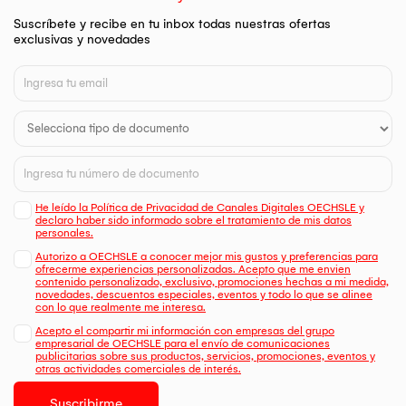
Suscríbete y recibe en tu inbox todas nuestras ofertas
exclusivas y novedades
He leído la Política de Privacidad de Canales Digitales OECHSLE y
declaro haber sido informado sobre el tratamiento de mis datos
personales.
Autorizo a OECHSLE a conocer mejor mis gustos y preferencias para
ofrecerme experiencias personalizadas. Acepto que me envien
contenido personalizado, exclusivo, promociones hechas a mi medida,
novedades, descuentos especiales, eventos y todo lo que se alinee
con lo que realmente me interesa.
Acepto el compartir mi información con empresas del grupo
empresarial de OECHSLE para el envío de comunicaciones
publicitarias sobre sus productos, servicios, promociones, eventos y
otras actividades comerciales de interés.
Suscribirme