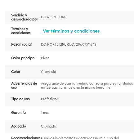
Vendido y
DG NORTE EIRL
despachado por
Términos y
Ver términos y condiciones
condiciones
Razón social
DG NORTE EIRL RUC: 20607511242
Color principal
Plata
Color
Cromado
Advertencias de
Asegurarse de usar la medida correcta para evitar daños
uso
en tuercas, tornillos o en la misma herramie
Tipo de uso
Profesional
Garantía
1 mes
Acabado
Cromado
Recomendaciones
Usar los implementos adecuados para el uso del