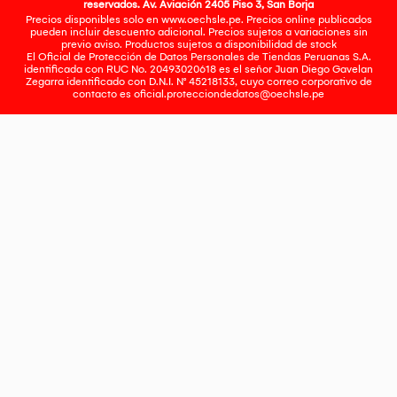
reservados. Av. Aviación 2405 Piso 3, San Borja
Precios disponibles solo en www.oechsle.pe. Precios online publicados
pueden incluir descuento adicional. Precios sujetos a variaciones sin
previo aviso. Productos sujetos a disponibilidad de stock
El Oficial de Protección de Datos Personales de Tiendas Peruanas S.A.
identificada con RUC No. 20493020618 es el señor Juan Diego Gavelan
Zegarra identificado con D.N.I. N° 45218133, cuyo correo corporativo de
contacto es
oficial.protecciondedatos@oechsle.pe