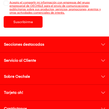
Acepto el compartir mi información con empresas del grupo
empresarial de OECHSLE para el envío de comunicaciones
publicitarias sobre sus productos, servicios, promociones, eventos y
otras actividades comerciales de interés.
Suscribirme
Secciones destacadas
Servicio al Cliente
Sobre Oechsle
Tarjeta oh!
Contáctanos