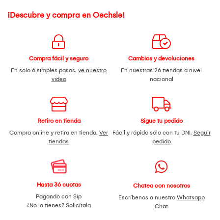
¡Descubre y compra en Oechsle!
Compra fácil y seguro
Cambios y devoluciones
En solo 6 simples pasos,
ve nuestro
En nuestras 26 tiendas a nivel
video
nacional
Retiro en tienda
Sigue tu pedido
Compra online y retira en tienda.
Ver
Fácil y rápido sólo con tu DNI.
Seguir
tiendas
pedido
Hasta 36 cuotas
Chatea con nosotros
Pagando con Sip
Escríbenos a nuestro
Whatsapp
¿No la tienes?
Solicítala
Chat