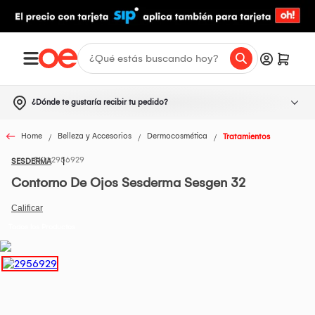
¿Dónde te gustaría recibir tu pedido?
Home
Belleza y Accesorios
Dermocosmética
Tratamientos
2956929
SESDERMA
Contorno De Ojos Sesderma Sesgen 32
Todos los Productos