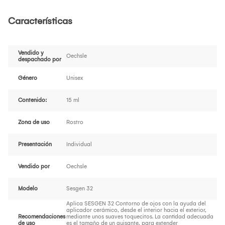
Características
Vendido y
Oechsle
despachado por
Género
Unisex
Contenido:
15 ml
Zona de uso
Rostro
Presentación
Individual
Vendido por
Oechsle
Modelo
Sesgen 32
Aplica SESGEN 32 Contorno de ojos con la ayuda del
aplicador cerámico, desde el interior hacia el exterior,
Recomendaciones
mediante unos suaves toquecitos. La cantidad adecuada
de uso
es el tamaño de un guisante, para extender