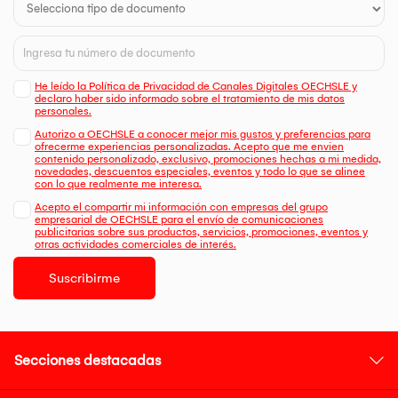
He leído la Política de Privacidad de Canales Digitales OECHSLE y
declaro haber sido informado sobre el tratamiento de mis datos
personales.
Autorizo a OECHSLE a conocer mejor mis gustos y preferencias para
ofrecerme experiencias personalizadas. Acepto que me envien
contenido personalizado, exclusivo, promociones hechas a mi medida,
novedades, descuentos especiales, eventos y todo lo que se alinee
con lo que realmente me interesa.
Acepto el compartir mi información con empresas del grupo
empresarial de OECHSLE para el envío de comunicaciones
publicitarias sobre sus productos, servicios, promociones, eventos y
otras actividades comerciales de interés.
Suscribirme
Secciones destacadas