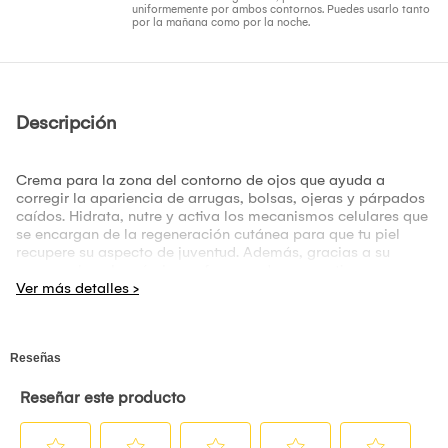
uniformemente por ambos contornos. Puedes usarlo tanto
por la mañana como por la noche.
Descripción
Crema para la zona del contorno de ojos que ayuda a
corregir la apariencia de arrugas, bolsas, ojeras y párpados
caídos. Hidrata, nutre y activa los mecanismos celulares que
se encargan de la regeneración cutánea para que tu piel
recupere su aspecto de juventud. Además, gracias a su
nuevo cabezal cerámico, refresca y descongestiona.