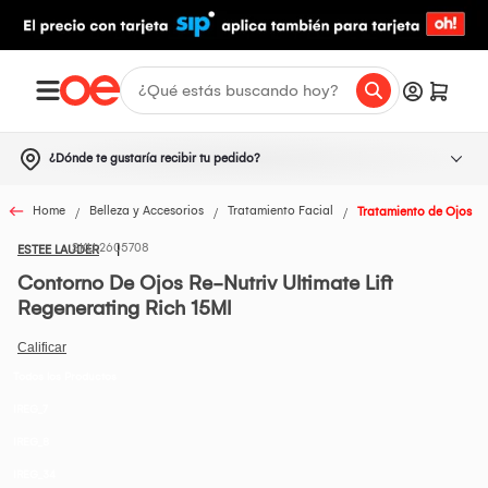
¿Dónde te gustaría recibir tu pedido?
Home
Belleza y Accesorios
Tratamiento Facial
Tratamiento de Ojos
2605708
ESTEE LAUDER
Contorno De Ojos Re-Nutriv Ultimate Lift
Regenerating Rich 15Ml
Todos los Productos
IREG_7
IREG_8
IREG_34