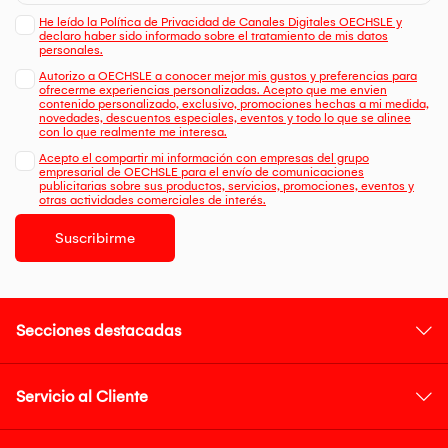
He leído la Política de Privacidad de Canales Digitales OECHSLE y
declaro haber sido informado sobre el tratamiento de mis datos
personales.
Autorizo a OECHSLE a conocer mejor mis gustos y preferencias para
ofrecerme experiencias personalizadas. Acepto que me envien
contenido personalizado, exclusivo, promociones hechas a mi medida,
novedades, descuentos especiales, eventos y todo lo que se alinee
con lo que realmente me interesa.
Acepto el compartir mi información con empresas del grupo
empresarial de OECHSLE para el envío de comunicaciones
publicitarias sobre sus productos, servicios, promociones, eventos y
otras actividades comerciales de interés.
Suscribirme
Secciones destacadas
Servicio al Cliente