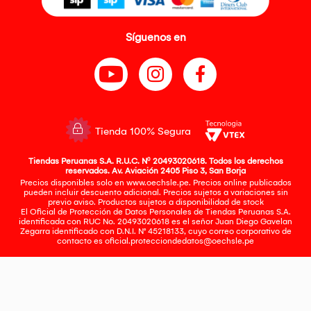
Síguenos en
Tienda 100% Segura
Tiendas Peruanas S.A. R.U.C. Nº 20493020618. Todos los derechos
reservados. Av. Aviación 2405 Piso 3, San Borja
Precios disponibles solo en www.oechsle.pe. Precios online publicados
pueden incluir descuento adicional. Precios sujetos a variaciones sin
previo aviso. Productos sujetos a disponibilidad de stock
El Oficial de Protección de Datos Personales de Tiendas Peruanas S.A.
identificada con RUC No. 20493020618 es el señor Juan Diego Gavelan
Zegarra identificado con D.N.I. N° 45218133, cuyo correo corporativo de
contacto es
oficial.protecciondedatos@oechsle.pe