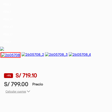
IREG_2
IREG_7
IREG_19
IREG_23
IREG_27
IREG_1
S/ 719.10
-9%
S/ 799.00
Precio
Calcular cuotas