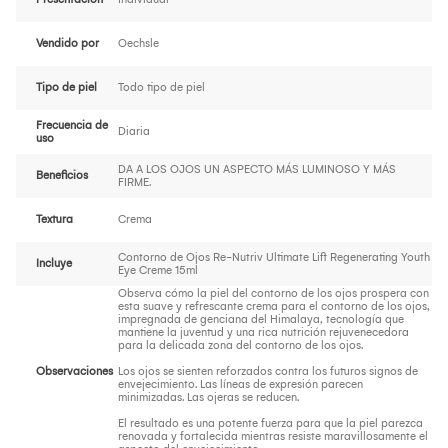
Vendido por
Oechsle
Tipo de piel
Todo tipo de piel
Frecuencia de
Diaria
uso
DA A LOS OJOS UN ASPECTO MÁS LUMINOSO Y MÁS
Beneficios
FIRME.
Textura
Crema
Contorno de Ojos Re-Nutriv Ultimate Lift Regenerating Youth
Incluye
Eye Creme 15ml
Observa cómo la piel del contorno de los ojos prospera con
esta suave y refrescante crema para el contorno de los ojos,
impregnada de genciana del Himalaya, tecnología que
mantiene la juventud y una rica nutrición rejuvenecedora
para la delicada zona del contorno de los ojos.
Observaciones
Los ojos se sienten reforzados contra los futuros signos de
envejecimiento. Las líneas de expresión parecen
minimizadas. Las ojeras se reducen.
El resultado es una potente fuerza para que la piel parezca
renovada y fortalecida mientras resiste maravillosamente el