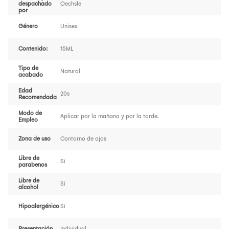
despachado
Oechsle
por
Género
Unisex
Contenido:
15ML
Tipo de
Natural
acabado
Edad
20s
Recomendada
Modo de
Aplicar por la mañana y por la tarde.
Empleo
Zona de uso
Contorno de ojos
Libre de
Sí
parabenos
Libre de
Sí
alcohol
Hipoalergénico
Sí
Presentación
Individual