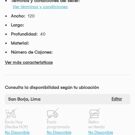
Términos y condiciones del seller:
Ver términos y condiciones
Ancho:
120
Largo:
Profundidad:
40
Material:
Número de Cajones:
Ver más características
Consulta la disponibilidad según tu ubicación
San Borja, Lima
Editar
Envío Hoy
Envío
Retiro
(Recibe HOY)
programado
en tienda
No Disponible
No Disponible
No Disponible