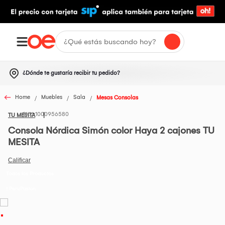
¿Dónde te gustaría recibir tu pedido?
Home
Muebles
Sala
Mesas Consolas
1000956580
TU MESITA
Consola Nórdica Simón color Haya 2 cajones TU
MESITA
Todos los Productos
t PeruPasion