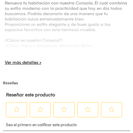
Renueva tu habitación con nuestra Consola. El cual combina
su estilo moderno con la practicidad que hoy en día todos
buscamos. Podrás decorarlo de una manera que tu
habitación luzca extremadamente bien.
Proporciona un estilo elegante y de buen gusto a tus
espacios favoritos con este hermoso mueble.
¿Cómo es nuestra Consola?:
-Color: Haya y Estructura: Melamina 18mm
Medidas aproximadas:
Largo 120
Profundidad 40
Alto 85
*Producto fabricado a pedido. *No se aceptan
cancelaciones por cambio de opinión pasadas las 24 horas.
*El producto viene armado
*No incluye servicio de instalación
*Las fotos se encuentran ambientadas.
*La iluminación puede hacer que el color varíe.