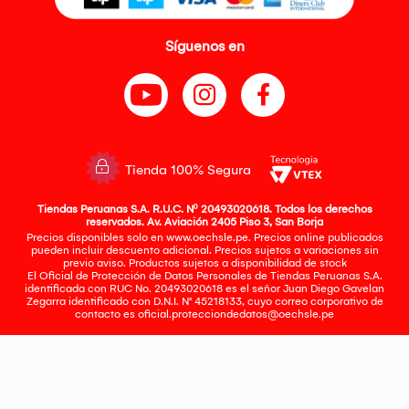
Síguenos en
Tienda 100% Segura
Tiendas Peruanas S.A. R.U.C. Nº 20493020618. Todos los derechos
reservados. Av. Aviación 2405 Piso 3, San Borja
Precios disponibles solo en www.oechsle.pe. Precios online publicados
pueden incluir descuento adicional. Precios sujetos a variaciones sin
previo aviso. Productos sujetos a disponibilidad de stock
El Oficial de Protección de Datos Personales de Tiendas Peruanas S.A.
identificada con RUC No. 20493020618 es el señor Juan Diego Gavelan
Zegarra identificado con D.N.I. N° 45218133, cuyo correo corporativo de
contacto es
oficial.protecciondedatos@oechsle.pe