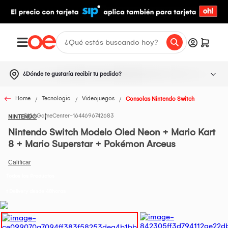
¿Dónde te gustaría recibir tu pedido?
Home
Tecnologia
Videojuegos
Consolas Nintendo Switch
GameCenter-1644696742683
NINTENDO
Nintendo Switch Modelo Oled Neon + Mario Kart
8 + Mario Superstar + Pokémon Arceus
Todos los Productos
t Delivery desde 48horas