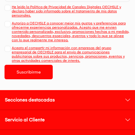
He leído la Política de Privacidad de Canales Digitales OECHSLE y
declaro haber sido informado sobre el tratamiento de mis datos
personales.
Autorizo a OECHSLE a conocer mejor mis gustos y preferencias para
ofrecerme experiencias personalizadas. Acepto que me envien
contenido personalizado, exclusivo, promociones hechas a mi medida,
novedades, descuentos especiales, eventos y todo lo que se alinee
con lo que realmente me interesa.
Acepto el compartir mi información con empresas del grupo
empresarial de OECHSLE para el envío de comunicaciones
publicitarias sobre sus productos, servicios, promociones, eventos y
otras actividades comerciales de interés.
Suscribirme
Secciones destacadas
Servicio al Cliente