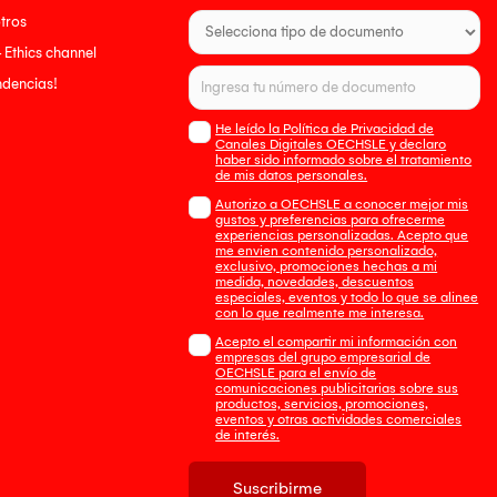
tros
- Ethics channel
endencias!
He leído la Política de Privacidad de
Canales Digitales OECHSLE y declaro
haber sido informado sobre el tratamiento
de mis datos personales.
Autorizo a OECHSLE a conocer mejor mis
gustos y preferencias para ofrecerme
experiencias personalizadas. Acepto que
me envien contenido personalizado,
exclusivo, promociones hechas a mi
medida, novedades, descuentos
especiales, eventos y todo lo que se alinee
con lo que realmente me interesa.
Acepto el compartir mi información con
empresas del grupo empresarial de
OECHSLE para el envío de
comunicaciones publicitarias sobre sus
productos, servicios, promociones,
eventos y otras actividades comerciales
de interés.
Suscribirme