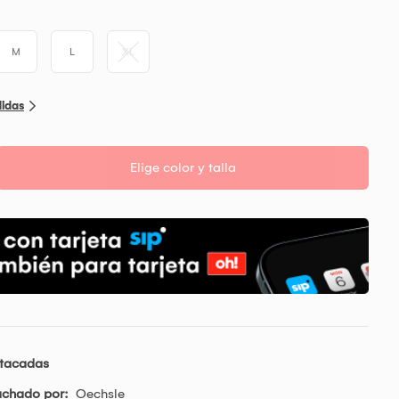
M
L
XL
didas
Elige color y talla
stacadas
achado por:
Oechsle