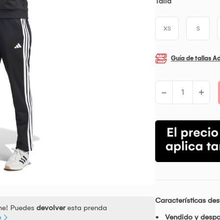
Talla
XS
S
Guía de tallas A
-
+
Características de
ine! Puedes
devolver
esta prenda
Vendido y desp
o