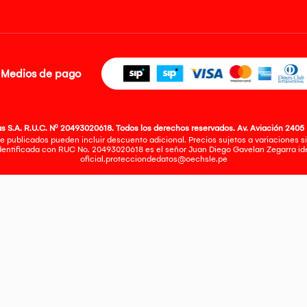
Medios de pago
 S.A. R.U.C. Nº 20493020618. Todos los derechos reservados. Av. Aviación 2405 
e publicados pueden incluir descuento adicional. Precios sujetos a variaciones sin
identificada con RUC No. 20493020618 es el señor Juan Diego Gavelan Zegarra iden
oficial.protecciondedatos@oechsle.pe