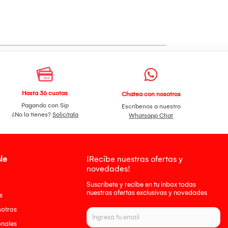
Hasta 36 cuotas
Chatea con nosotros
Pagando con Sip
Escríbenos a nuestro
¿No la tienes?
Solicítala
Whatsapp Chat
le
¡Recibe nuestras ofertas y
novedades!
Suscríbete y recibe en tu inbox todas
nuestras ofertas exclusivas y novedades
s
sotros
onales