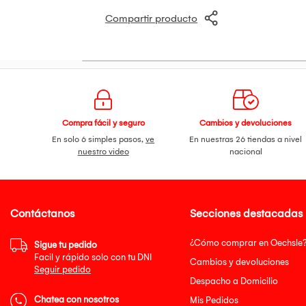
Compartir producto
Compra fácil y seguro
Cambios y devoluciones
En solo 6 simples pasos,
ve
En nuestras 26 tiendas a nivel
nuestro video
nacional
Contáctanos
Secciones destacadas
¿Cómo comprar en Oechsle
Sigue tu pedido
Facil y rápido solo con tu DNI
Cambios y devoluciones
Seguir pedido
Despacho a Domicilio
Chatea con nosotros
Mis Pedidos