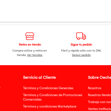
Retiro en tienda
Sigue tu pedido
Compra online y retira en
Fácil y rápido sólo con tu DNI.
tienda.
Ver tiendas
Seguir pedido
Servicio al Cliente
Sobre Oechs
?
Términos y Condiciones Generales
Nosotros
Términos y Condiciones de Promociones
Nuestras tienda
Comerciales
Trabaja con no
Términos y condiciones Marketplace
Ventas instituci