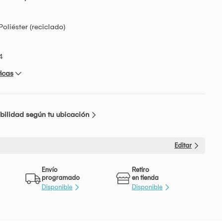
oliéster (reciclado)
4
icas
bilidad según tu ubicación
Editar
Envío
Retiro
programado
en tienda
Disponible
Disponible