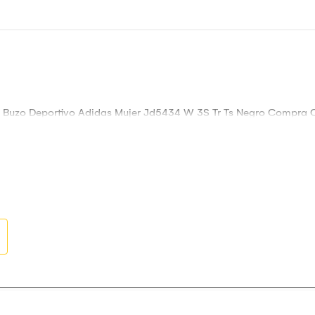
to Buzo Deportivo Adidas Mujer Jd5434 W 3S Tr Ts Negro Compra O