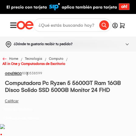
¿Dónde te gustaría recibir tu pedido?
Home
Tecnologia
Computo
All in One y Computadoras de Escritorio
1000538599
GENÉRICO
Computadora Pc Ryzen 5 5600GT Ram 16GB
Disco Solido SSD 500GB Monitor 24 FHD
Todos los Productos
t Delivery desde 48horas