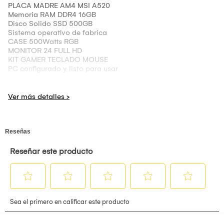
PLACA MADRE AM4 MSI A520
Memoria RAM DDR4 16GB
Disco Solido SSD 500GB
Sistema operativo de fabrica
CASE 500Watts RGB
MONITOR 24 FULL HD
KIT GAMER TECLADO MOUSE
PC configurado y listo para usar
Esta Computadora ha sido diseñado para aprovechar al
máximo todos los trabajos que se pueda hacer en este
equipo para facilitarte las actividades diarias. Esta PC tiene
un procesador Ryzen 5 5600GT para que tu computadora
tenga un funcionamiento más rápido y eficaz que te
permitirá aprovechar todas sus funcionalidades sin disminuir
su capacidad y rendimiento. Esta CPU tiene una memoria
RAM de 16GB, y un Disco SOLIDO de 500GB que le dará más
velocidad para los trabajos que realices en esta PC. Además
cuenta con un MONITOR 24 FHD y TECLADO MOUSE
GAMER . Cuenta con garantía de 12 meses ante falla de
fabrica.