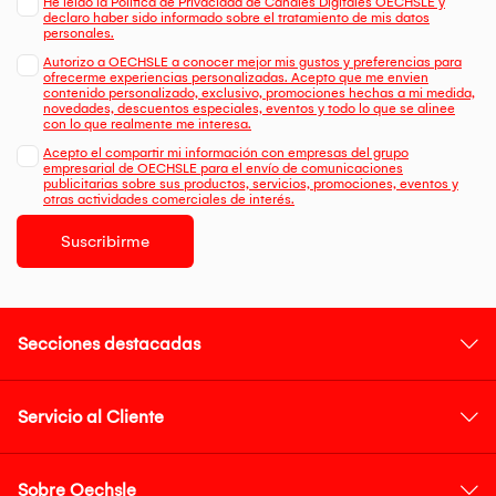
He leído la Política de Privacidad de Canales Digitales OECHSLE y
declaro haber sido informado sobre el tratamiento de mis datos
personales.
Autorizo a OECHSLE a conocer mejor mis gustos y preferencias para
ofrecerme experiencias personalizadas. Acepto que me envien
contenido personalizado, exclusivo, promociones hechas a mi medida,
novedades, descuentos especiales, eventos y todo lo que se alinee
con lo que realmente me interesa.
Acepto el compartir mi información con empresas del grupo
empresarial de OECHSLE para el envío de comunicaciones
publicitarias sobre sus productos, servicios, promociones, eventos y
otras actividades comerciales de interés.
Suscribirme
Secciones destacadas
Servicio al Cliente
Sobre Oechsle