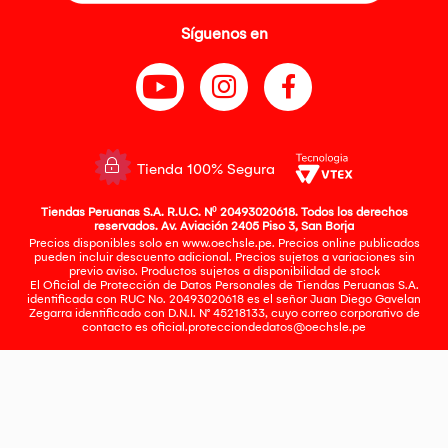
Síguenos en
Tienda 100% Segura
Tiendas Peruanas S.A. R.U.C. Nº 20493020618. Todos los derechos
reservados. Av. Aviación 2405 Piso 3, San Borja
Precios disponibles solo en www.oechsle.pe. Precios online publicados
pueden incluir descuento adicional. Precios sujetos a variaciones sin
previo aviso. Productos sujetos a disponibilidad de stock
El Oficial de Protección de Datos Personales de Tiendas Peruanas S.A.
identificada con RUC No. 20493020618 es el señor Juan Diego Gavelan
Zegarra identificado con D.N.I. N° 45218133, cuyo correo corporativo de
contacto es
oficial.protecciondedatos@oechsle.pe