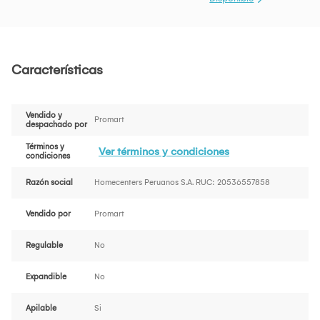
Características
Vendido y
Promart
despachado por
Términos y
Ver términos y condiciones
condiciones
Razón social
Homecenters Peruanos S.A. RUC: 20536557858
Vendido por
Promart
Regulable
No
Expandible
No
Apilable
Si