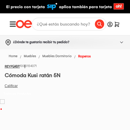
¿Dónde te gustaría recibir tu pedido?
Home
Muebles
Muebles Dormitorio
Roperos
1000154071
REYPLAST
Cómoda Kusi ratán 5N
Todos los Productos