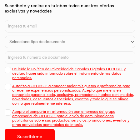
Suscríbete y recibe en tu inbox todas nuestras ofertas
exclusivas y novedades
He leído la Política de Privacidad de Canales Digitales OECHSLE y
declaro haber sido informado sobre el tratamiento de mis datos
personales.
Autorizo a OECHSLE a conocer mejor mis gustos y preferencias para
ofrecerme experiencias personalizadas. Acepto que me envien
contenido personalizado, exclusivo, promociones hechas a mi medida,
novedades, descuentos especiales, eventos y todo lo que se alinee
con lo que realmente me interesa.
Acepto el compartir mi información con empresas del grupo
empresarial de OECHSLE para el envío de comunicaciones
publicitarias sobre sus productos, servicios, promociones, eventos y
otras actividades comerciales de interés.
Suscribirme