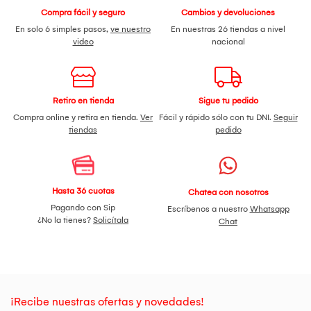
Compra fácil y seguro
Cambios y devoluciones
En solo 6 simples pasos,
ve nuestro
En nuestras 26 tiendas a nivel
video
nacional
Retiro en tienda
Sigue tu pedido
Compra online y retira en tienda.
Ver
Fácil y rápido sólo con tu DNI.
Seguir
tiendas
pedido
Hasta 36 cuotas
Chatea con nosotros
Pagando con Sip
Escríbenos a nuestro
Whatsapp
¿No la tienes?
Solicítala
Chat
¡Recibe nuestras ofertas y novedades!