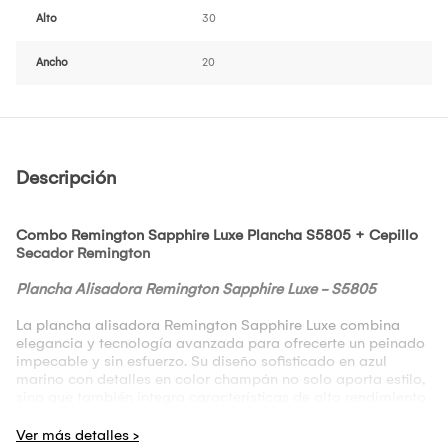
Alto
30
Ancho
20
Descripción
Combo Remington Sapphire Luxe Plancha S5805 + Cepillo
Secador Remington
Plancha Alisadora Remington Sapphire Luxe - S5805
La plancha alisadora Remington Sapphire Luxe combina
elegancia y tecnología avanzada para ofrecerte un peinado
impecable y sin esfuerzo. Su diseño sofisticado en azul
marino con detalles en color champán no solo aporta estilo,
sino que también integra características de alto rendimiento
para el cuidado de tu cabello.
Características: