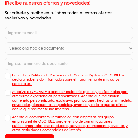
comprobante de compra.
¡Recibe nuestras ofertas y novedades!
NOTA: La marca no da garantía de accesorios, así como
Suscríbete y recibe en tu inbox todas nuestras ofertas
parlantes, controles, cable, cuchillas, TERMOS, por mala
exclusivas y novedades
manipulación, daños externos ocasionado por golpes o
caídas, hélices del ventilador por mal armado, ETC.
He leído la Política de Privacidad de Canales Digitales OECHSLE y
declaro haber sido informado sobre el tratamiento de mis datos
personales.
Autorizo a OECHSLE a conocer mejor mis gustos y preferencias para
ofrecerme experiencias personalizadas. Acepto que me envien
contenido personalizado, exclusivo, promociones hechas a mi medida,
novedades, descuentos especiales, eventos y todo lo que se alinee
con lo que realmente me interesa.
Acepto el compartir mi información con empresas del grupo
empresarial de OECHSLE para el envío de comunicaciones
publicitarias sobre sus productos, servicios, promociones, eventos y
otras actividades comerciales de interés.