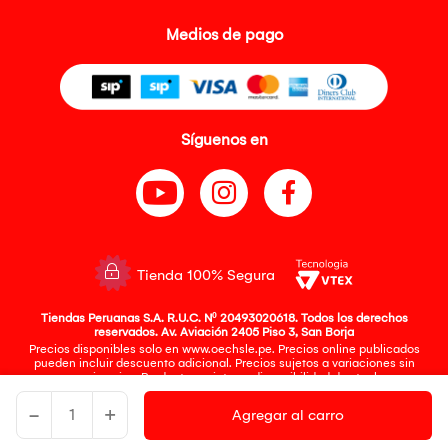
Medios de pago
Síguenos en
Tienda 100% Segura
Tiendas Peruanas S.A. R.U.C. Nº 20493020618. Todos los derechos
reservados. Av. Aviación 2405 Piso 3, San Borja
Precios disponibles solo en www.oechsle.pe. Precios online publicados
pueden incluir descuento adicional. Precios sujetos a variaciones sin
previo aviso. Productos sujetos a disponibilidad de stock
El Oficial de Protección de Datos Personales de Tiendas Peruanas S.A.
identificada con RUC No. 20493020618 es el señor Juan Diego Gavelan
-
+
Agregar al carro
Zegarra identificado con D.N.I. N° 45218133, cuyo correo corporativo de
contacto es
oficial.protecciondedatos@oechsle.pe