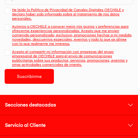
He leído la Política de Privacidad de Canales Digitales OECHSLE y
declaro haber sido informado sobre el tratamiento de mis datos
personales.
Autorizo a OECHSLE a conocer mejor mis gustos y preferencias para
ofrecerme experiencias personalizadas. Acepto que me envien
contenido personalizado, exclusivo, promociones hechas a mi medida,
novedades, descuentos especiales, eventos y todo lo que se alinee
con lo que realmente me interesa.
Acepto el compartir mi información con empresas del grupo
empresarial de OECHSLE para el envío de comunicaciones
publicitarias sobre sus productos, servicios, promociones, eventos y
otras actividades comerciales de interés.
Suscribirme
Secciones destacadas
Servicio al Cliente