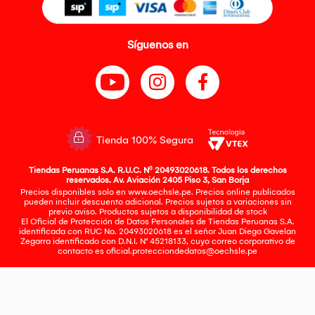
Síguenos en
Tienda 100% Segura
Tiendas Peruanas S.A. R.U.C. Nº 20493020618. Todos los derechos
reservados. Av. Aviación 2405 Piso 3, San Borja
Precios disponibles solo en www.oechsle.pe. Precios online publicados
pueden incluir descuento adicional. Precios sujetos a variaciones sin
previo aviso. Productos sujetos a disponibilidad de stock
El Oficial de Protección de Datos Personales de Tiendas Peruanas S.A.
identificada con RUC No. 20493020618 es el señor Juan Diego Gavelan
Zegarra identificado con D.N.I. N° 45218133, cuyo correo corporativo de
contacto es
oficial.protecciondedatos@oechsle.pe