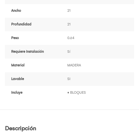
Ancho
21
Profundidad
21
Peso
0.64
Requiere Instalación
Sí
Material
MADERA
Lavable
SI
Incluye
• BLOQUES
Descripción