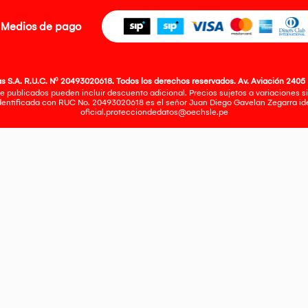
Medios de pago
 S.A. R.U.C. Nº 20493020618. Todos los derechos reservados. Av. Aviación 2405 
e publicados pueden incluir descuento adicional. Precios sujetos a variaciones sin
identificada con RUC No. 20493020618 es el señor Juan Diego Gavelan Zegarra iden
oficial.protecciondedatos@oechsle.pe