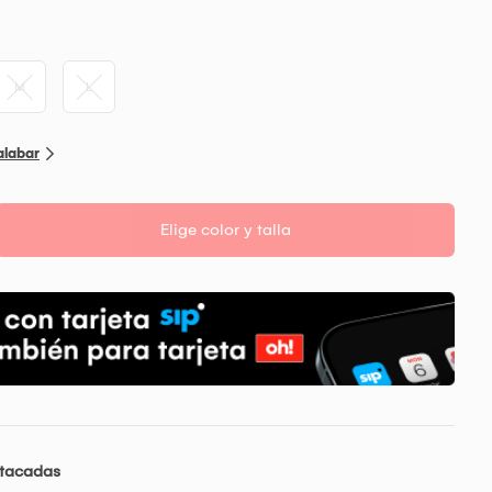
M
L
alabar
Elige color y talla
stacadas