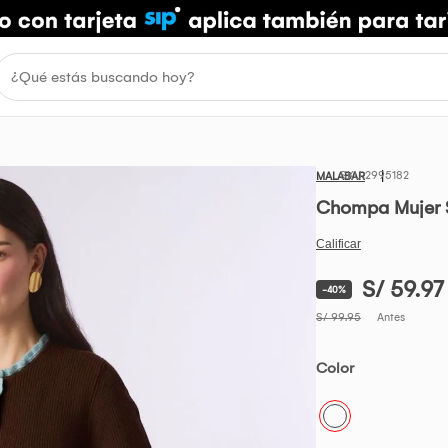
2995182
MALABAR
Chompa Mujer 
S/ 59.97
-40%
S/ 99.95
Antes
Color