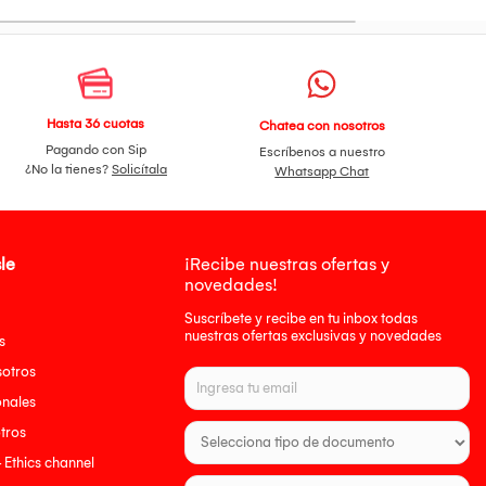
Hasta 36 cuotas
Chatea con nosotros
Pagando con Sip
Escríbenos a nuestro
¿No la tienes?
Solicítala
Whatsapp Chat
le
¡Recibe nuestras ofertas y
novedades!
Suscríbete y recibe en tu inbox todas
nuestras ofertas exclusivas y novedades
s
sotros
onales
tros
- Ethics channel