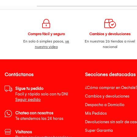
Compra fácil y seguro
Cambios y devoluciones
En solo 6 simples pasos,
ve
En nuestras 26 tiendas a nivel
nuestro video
nacional
Contáctanos
Secciones destacadas
¿Cómo comprar en Oechsle
Sigue tu pedido
Facil y rápido solo con tu DNI
Cambios y devoluciones
Seguir pedido
Despacho a Domicilio
Chatea con nosotros
Mis Pedidos
Te atendemos las 24 horas
Devoluciones sin salir de cas
Super Garantía
Visítanos