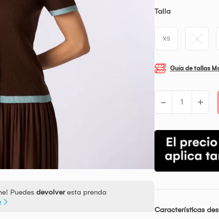
Talla
XS
S
Guía de tallas M
-
+
ine! Puedes
devolver
esta prenda
o
Características de