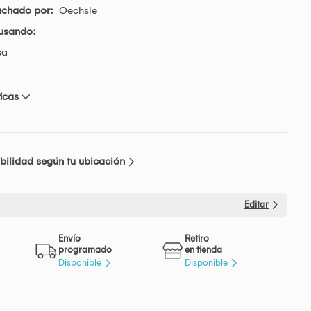
achado por:
Oechsle
usando:
sa
icas
bilidad según tu ubicación
Editar
Envío
Retiro
programado
en tienda
Disponible
Disponible