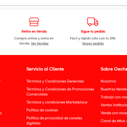
Retiro en tienda
Sigue tu pedido
Compra online y retira en
Fácil y rápido sólo con tu DNI.
tienda.
Ver tiendas
Seguir pedido
Servicio al Cliente
Sobre Oechs
?
Términos y Condiciones Generales
Nosotros
Términos y Condiciones de Promociones
Nuestras tienda
Comerciales
Trabaja con no
Términos y condiciones Marketplace
Ventas instituci
Política de cookies
a
Vende con noso
Política de privacidad de canales
Canal de ética 
digitales