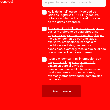
endencias!
He leído la Política de Privacidad de
Canales Digitales OECHSLE y declaro
haber sido informado sobre el tratamiento
de mis datos personales.
Autorizo a OECHSLE a conocer mejor mis
gustos y preferencias para ofrecerme
experiencias personalizadas. Acepto que
me envien contenido personalizado,
exclusivo, promociones hechas a mi
medida, novedades, descuentos
especiales, eventos y todo lo que se alinee
con lo que realmente me interesa.
Acepto el compartir mi información con
empresas del grupo empresarial de
OECHSLE para el envío de
comunicaciones publicitarias sobre sus
productos, servicios, promociones,
eventos y otras actividades comerciales
de interés.
Suscribirme