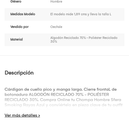
Género
Hombre
Medidas Modelo
El modelo mide 1,89 cms y lleva la talla L
Vendido por
Oechsle
Algodón Reciclado 70% - Poliéster Reciclado
Material
30%
Descripción
Cárdigan de cuello pico y manga larga. Cierre frontaL de
botonadura ALGODÓN RECICLADO 70% - POLIÉSTER
RECICLADO 30%. Compra Online tu Chompa Hombre Sfera
Smoking Rayas Azul y conviértelo en pieza clave de tu outfit
esta temporada de primavera verano solo en Oechsle.pe