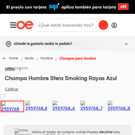
¿Dónde te gustaría recibir tu pedido?
Home
Moda
Hombre
Chompas para Hombre
2959770
SFERA
Chompa Hombre Sfera Smoking Rayas Azul
¡Adiós al miedo de comprar online! Puedes
devolver
esta