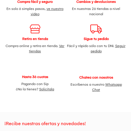
Compra fácil y seguro
Cambios y devoluciones
En solo 6 simples pasos,
ve nuestro
En nuestras 26 tiendas a nivel
video
nacional
Retiro en tienda
Sigue tu pedido
Compra online y retira en tienda.
Ver
Fácil y rápido sólo con tu DNI.
Seguir
tiendas
pedido
Hasta 36 cuotas
Chatea con nosotros
Pagando con Sip
Escríbenos a nuestro
Whatsapp
¿No la tienes?
Solicítala
Chat
¡Recibe nuestras ofertas y novedades!