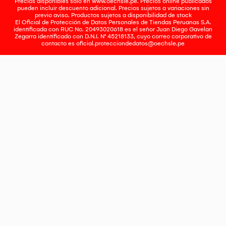
Precios disponibles solo en www.oechsle.pe. Precios online publicados
pueden incluir descuento adicional. Precios sujetos a variaciones sin
previo aviso. Productos sujetos a disponibilidad de stock
El Oficial de Protección de Datos Personales de Tiendas Peruanas S.A.
identificada con RUC No. 20493020618 es el señor Juan Diego Gavelan
Zegarra identificado con D.N.I. N° 45218133, cuyo correo corporativo de
contacto es
oficial.protecciondedatos@oechsle.pe