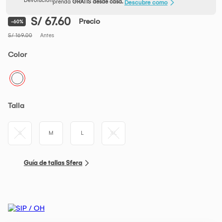
prenda
GRATIS desde casa.
Descubre como
S/ 67.60
Precio
-60%
S/ 169.00
Antes
Color
Talla
S
M
L
XL
Guía de tallas Sfera