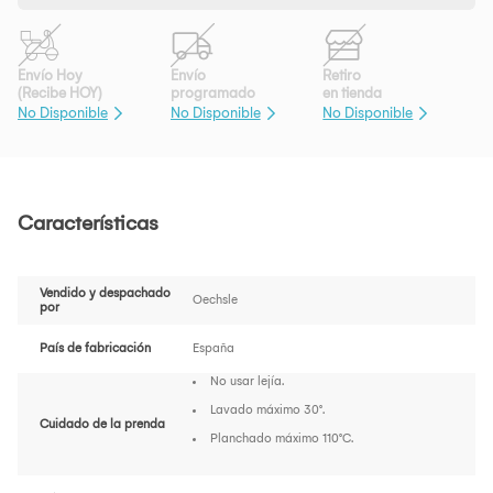
Envío Hoy
Envío
Retiro
(Recibe HOY)
programado
en tienda
No Disponible
No Disponible
No Disponible
Características
Vendido y despachado
Oechsle
por
País de fabricación
España
No usar lejía.
Lavado máximo 30°.
Cuidado de la prenda
Planchado máximo 110°C.