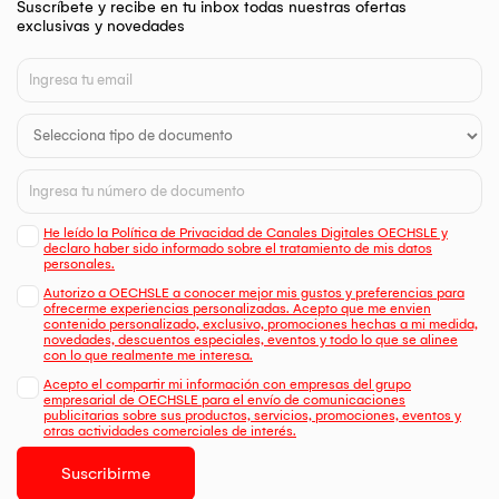
Suscríbete y recibe en tu inbox todas nuestras ofertas
exclusivas y novedades
He leído la Política de Privacidad de Canales Digitales OECHSLE y
declaro haber sido informado sobre el tratamiento de mis datos
personales.
Autorizo a OECHSLE a conocer mejor mis gustos y preferencias para
ofrecerme experiencias personalizadas. Acepto que me envien
contenido personalizado, exclusivo, promociones hechas a mi medida,
novedades, descuentos especiales, eventos y todo lo que se alinee
con lo que realmente me interesa.
Acepto el compartir mi información con empresas del grupo
empresarial de OECHSLE para el envío de comunicaciones
publicitarias sobre sus productos, servicios, promociones, eventos y
otras actividades comerciales de interés.
Suscribirme