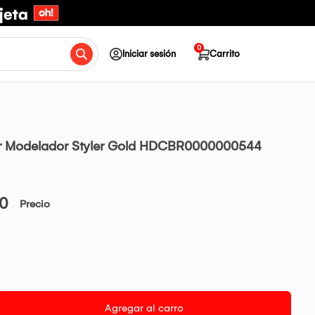
0
Iniciar sesión
Carrito
or Modelador Styler Gold HDCBR0000000544
00
Precio
Agregar al carro