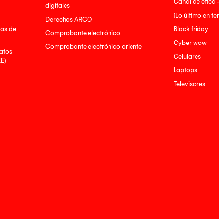
Canal de ética 
digitales
¡Lo último en t
Derechos ARCO
nas de
Black friday
Comprobante electrónico
Cyber wow
Comprobante electrónico oriente
atos
Celulares
EE)
Laptops
Televisores