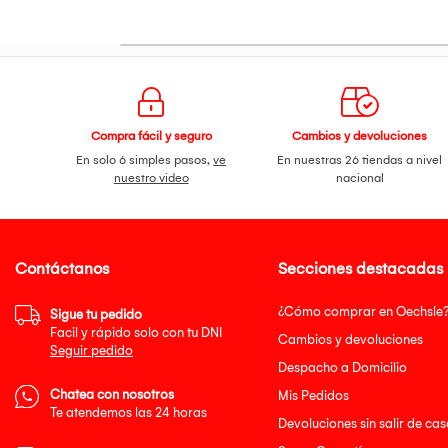
Compra fácil y seguro
Cambios y devoluciones
En solo 6 simples pasos,
ve
En nuestras 26 tiendas a nivel
nuestro video
nacional
Contáctanos
Secciones destacadas
¿Cómo comprar en Oechsle
Sigue tu pedido
Facil y rápido solo con tu DNI
Cambios y devoluciones
Seguir pedido
Despacho a Domicilio
Chatea con nosotros
Mis Pedidos
Te atendemos las 24 horas
Devoluciones sin salir de cas