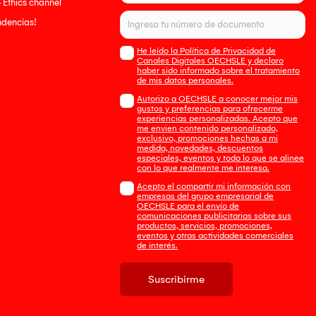
- Ethics channel
endencias!
He leído la Política de Privacidad de
Canales Digitales OECHSLE y declaro
haber sido informado sobre el tratamiento
de mis datos personales.
Autorizo a OECHSLE a conocer mejor mis
gustos y preferencias para ofrecerme
experiencias personalizadas. Acepto que
me envien contenido personalizado,
exclusivo, promociones hechas a mi
medida, novedades, descuentos
especiales, eventos y todo lo que se alinee
con lo que realmente me interesa.
Acepto el compartir mi información con
empresas del grupo empresarial de
OECHSLE para el envío de
comunicaciones publicitarias sobre sus
productos, servicios, promociones,
eventos y otras actividades comerciales
de interés.
Suscribirme