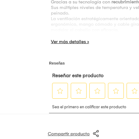
Gracias a su tecnología con
recubrimient
Sus múltiples niveles de temperatura y ve
peinado.
La ventilación estratégicamente orientad
ergonómico, mango cómodo y cable girator
modelar el cabello con eficacia.
Se calienta rápidamente y está listo para
movimiento.
Características:
Función 3 en 1: seca, alisa y modela
Recubrimiento cerámico e ionizante Gold
Múltiples niveles de temperatura y veloci
Ventilación orientada para mayor volume
Diseño ergonómico con mango cómodo
Cable giratorio para mayor libertad de 
Punta fría de seguridad
Cerdas diseñadas para mejor agarre y 
Calentamiento rápido
Compartir producto