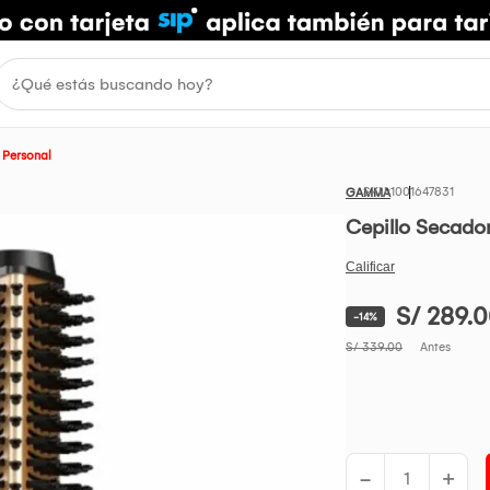
 Personal
1001647831
GAMMA
Cepillo Secad
S/ 289.
-14%
S/ 339.00
Antes
-
+