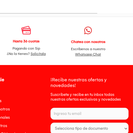
Hasta 36 cuotas
Chatea con nosotros
Pagando con Sip
Escríbenos a nuestro
¿No la tienes?
Solicítala
Whatsapp Chat
le
¡Recibe nuestras ofertas y
novedades!
Suscríbete y recibe en tu inbox todas
nuestras ofertas exclusivas y novedades
s
sotros
onales
tros