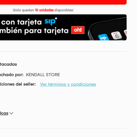
¡Sólo quedan
10 unidades
disponibles!
stacadas
achado por:
KENDALL STORE
ciones del seller:
Ver términos y condiciones
icas