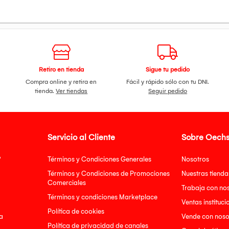
Retiro en tienda
Sigue tu pedido
Compra online y retira en
Fácil y rápido sólo con tu DNI.
tienda.
Ver tiendas
Seguir pedido
Servicio al Cliente
Sobre Oechs
?
Términos y Condiciones Generales
Nosotros
Términos y Condiciones de Promociones
Nuestras tienda
Comerciales
Trabaja con no
Términos y condiciones Marketplace
Ventas instituci
Política de cookies
a
Vende con noso
Política de privacidad de canales