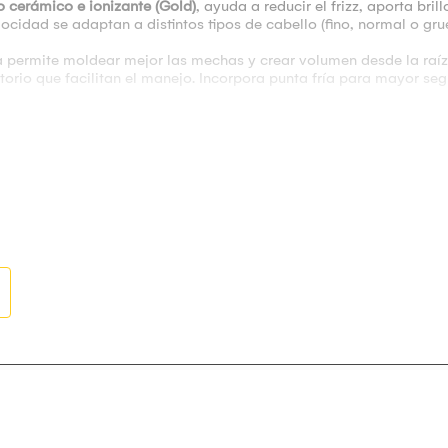
o cerámico e ionizante (Gold)
, ayuda a reducir el frizz, aporta br
locidad se adaptan a distintos tipos de cabello (fino, normal o gr
a permite moldear mejor las mechas y crear volumen desde la raí
io que facilitan el manejo. Incorpora punta fría para mayor seg
 usar en pocos segundos, permitiendo crear rizos sueltos, ondas d
dad
n
movimiento
moldeado