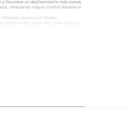
illo y favorece un deslizamiento más suave.
ueso), ofreciendo mayor control durante el
z. Además, cuenta con diseño
uridad y cerdas diseñadas para sujetar y
efinidas o un alisado con volumen y