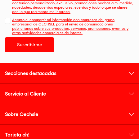
contenido personalizado, exclusivo, promociones hechas a mi medida,
novedades, descuentos especiales, eventos y todo lo que se alinee
con lo que realmente me interesa.
Acepto el compartir mi información con empresas del grupo
empresarial de OECHSLE para el envío de comunicaciones
publicitarias sobre sus productos, servicios, promociones, eventos y
otras actividades comerciales de interés.
Suscribirme
Secciones destacadas
Servicio al Cliente
Sobre Oechsle
Tarjeta oh!