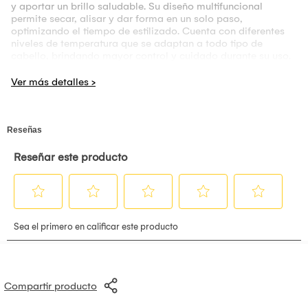
y aportar un brillo saludable. Su diseño multifuncional
permite secar, alisar y dar forma en un solo paso,
optimizando el tiempo de estilizado. Cuenta con diferentes
niveles de temperatura que se adaptan a todo tipo de
cabello, brindando mayor control y cuidado durante su uso.
Su cabezal ergonómico facilita el deslizamiento, logrando
un acabado uniforme y natural. Ideal para el uso diario, este
cepillo combina innovación, practicidad y rendimiento.
Perfecto para quienes buscan resultados suaves, manejables
y con apariencia de salón sin complicaciones, manteniendo
el cabello protegido, brillante y libre de frizz en cada uso.
Compartir producto