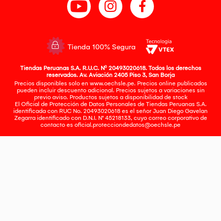
Tienda 100% Segura
Tiendas Peruanas S.A. R.U.C. Nº 20493020618. Todos los derechos
reservados. Av. Aviación 2405 Piso 3, San Borja
Precios disponibles solo en www.oechsle.pe. Precios online publicados
pueden incluir descuento adicional. Precios sujetos a variaciones sin
previo aviso. Productos sujetos a disponibilidad de stock
El Oficial de Protección de Datos Personales de Tiendas Peruanas S.A.
identificada con RUC No. 20493020618 es el señor Juan Diego Gavelan
Zegarra identificado con D.N.I. N° 45218133, cuyo correo corporativo de
contacto es
oficial.protecciondedatos@oechsle.pe