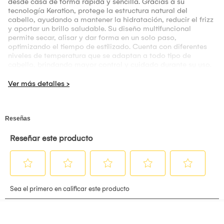
desde casa de forma rápida y sencilla. Gracias a su
tecnología Keration, protege la estructura natural del
cabello, ayudando a mantener la hidratación, reducir el frizz
y aportar un brillo saludable. Su diseño multifuncional
permite secar, alisar y dar forma en un solo paso,
optimizando el tiempo de estilizado. Cuenta con diferentes
niveles de temperatura que se adaptan a todo tipo de
cabello, brindando mayor control y cuidado durante su uso.
Su cabezal ergonómico facilita el deslizamiento, logrando
un acabado uniforme y natural. Ideal para el uso diario, este
cepillo combina innovación, practicidad y rendimiento.
Perfecto para quienes buscan resultados suaves, manejables
y con apariencia de salón sin complicaciones, manteniendo
el cabello protegido, brillante y libre de frizz en cada uso.