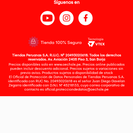
Síguenos en
Tienda 100% Segura
Tiendas Peruanas S.A. R.U.C. Nº 20493020618. Todos los derechos
reservados. Av. Aviación 2405 Piso 3, San Borja
Precios disponibles solo en www.oechsle.pe. Precios online publicados
pueden incluir descuento adicional. Precios sujetos a variaciones sin
previo aviso. Productos sujetos a disponibilidad de stock
El Oficial de Protección de Datos Personales de Tiendas Peruanas S.A.
identificada con RUC No. 20493020618 es el señor Juan Diego Gavelan
Zegarra identificado con D.N.I. N° 45218133, cuyo correo corporativo de
contacto es
oficial.protecciondedatos@oechsle.pe