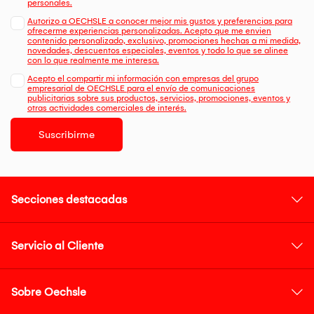
personales.
Autorizo a OECHSLE a conocer mejor mis gustos y preferencias para
ofrecerme experiencias personalizadas. Acepto que me envien
contenido personalizado, exclusivo, promociones hechas a mi medida,
novedades, descuentos especiales, eventos y todo lo que se alinee
con lo que realmente me interesa.
Acepto el compartir mi información con empresas del grupo
empresarial de OECHSLE para el envío de comunicaciones
publicitarias sobre sus productos, servicios, promociones, eventos y
otras actividades comerciales de interés.
Suscribirme
Secciones destacadas
Servicio al Cliente
Sobre Oechsle