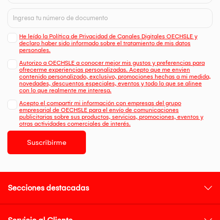
He leído la Política de Privacidad de Canales Digitales OECHSLE y
declaro haber sido informado sobre el tratamiento de mis datos
personales.
Autorizo a OECHSLE a conocer mejor mis gustos y preferencias para
ofrecerme experiencias personalizadas. Acepto que me envien
contenido personalizado, exclusivo, promociones hechas a mi medida,
novedades, descuentos especiales, eventos y todo lo que se alinee
con lo que realmente me interesa.
Acepto el compartir mi información con empresas del grupo
empresarial de OECHSLE para el envío de comunicaciones
publicitarias sobre sus productos, servicios, promociones, eventos y
otras actividades comerciales de interés.
Suscribirme
Secciones destacadas