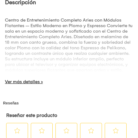
Descripción
Centro de Entretenimiento Completo Aries con Módulos
Flotantes – Estilo Moderno en Plomo y Espresso Convierte tu
sala en un espacio moderno y sofisticado con el Centro de
Entretenimiento Completo Aries. Diseñado en melamina de
18 mm con canto grueso, combina la fuerza y sobriedad del
color Plomo con la calidez del tono Espresso de Pelíkano,
logrando un contraste único que realza cualquier ambiente.
Su estructura incluye un módulo inferior amplio, perfecto
para ubicar el televisor y organizar equipos electrónicos, y
módulos superiores flotantes que aportan orden y estilo,
ideales para exhibir objetos decorativos o mantener tus
accesorios siempre a la mano. La disposición flotante brinda
ligereza visual, convirtiendo este mueble en el protagonista
de la sala. Medidas aproximadas: Largo: 240 cm Alto: 180
cm Profundidad: 40 cm Información importante: Producto
fabricado a pedido No se aceptan cancelaciones por
cambio de opinión pasadas las 24 horas El producto se
entrega armado No incluye servicio de instalación No
incluye accesorios (canastos, adornos, plantas, entre otros)
Las imágenes son referenciales y pueden incluir elementos
de ambientación no incluidos El tono del color puede variar
levemente según la iluminación Producto no sujeto a