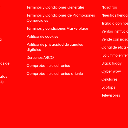
?
Términos y Condiciones Generales
Nosotros
Términos y Condiciones de Promociones
Nuestras tienda
Comerciales
Trabaja con no
Términos y condiciones Marketplace
Ventas instituci
Política de cookies
a
Vende con noso
Política de privacidad de canales
Canal de ética 
digitales
¡Lo último en t
Derechos ARCO
nas de
Black friday
Comprobante electrónico
Cyber wow
Comprobante electrónico oriente
atos
Celulares
EE)
Laptops
Televisores