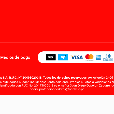
Medios de pago
 S.A. R.U.C. Nº 20493020618. Todos los derechos reservados. Av. Aviación 2405 
e publicados pueden incluir descuento adicional. Precios sujetos a variaciones sin
identificada con RUC No. 20493020618 es el señor Juan Diego Gavelan Zegarra iden
oficial.protecciondedatos@oechsle.pe