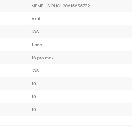
MEME US RUC: 20615635732
Azul
iOS
1 año
16 pro max
iOS
10
10
10