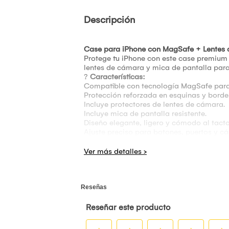
Descripción
Case para iPhone con MagSafe + Lentes 
Protege tu iPhone con este case premium 
lentes de cámara y mica de pantalla para
?
Características:
Compatible con tecnología MagSafe para
Protección reforzada en esquinas y borde
Incluye protectores de lentes de cámara.
Incluye mica de pantalla resistente.
Diseño elegante, ligero y cómodo al tacto
Ajuste preciso para botones, puertos y c
Interior con acabado gamuzado suave que
??
Incluye:
1 Case para iPhone con MagSafe.
1 Mica de pantalla.
Protectores para lentes de cámara.
Estuche interior gamuzado.