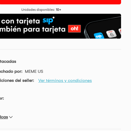
Unidades disponibles:
10+
stacadas
achado por:
MEME US
ciones del seller:
Ver términos y condiciones
r:
icas