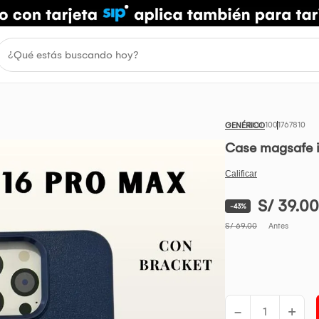
1001767810
GENÉRICO
Case magsafe i
S/ 39.00
-43%
S/ 69.00
Antes
-
+