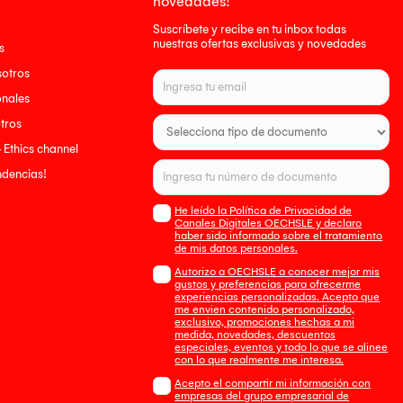
novedades!
Suscríbete y recibe en tu inbox todas
nuestras ofertas exclusivas y novedades
s
sotros
onales
tros
- Ethics channel
endencias!
He leído la Política de Privacidad de
Canales Digitales OECHSLE y declaro
haber sido informado sobre el tratamiento
de mis datos personales.
Autorizo a OECHSLE a conocer mejor mis
gustos y preferencias para ofrecerme
experiencias personalizadas. Acepto que
me envien contenido personalizado,
exclusivo, promociones hechas a mi
medida, novedades, descuentos
especiales, eventos y todo lo que se alinee
con lo que realmente me interesa.
Acepto el compartir mi información con
empresas del grupo empresarial de