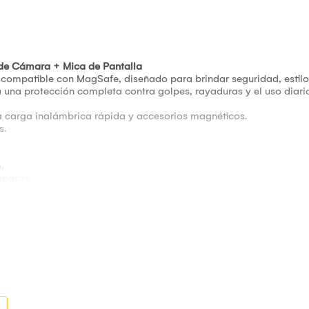
de Cámara + Mica de Pantalla
compatible con MagSafe, diseñado para brindar seguridad, estilo 
 una protección completa contra golpes, rayaduras y el uso diari
 carga inalámbrica rápida y accesorios magnéticos.
s.
.
ámaras.
 ayuda a proteger el equipo contra rayaduras internas.