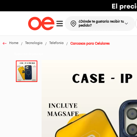
¿Dónde te gustaría recibir tu
pedido?
Home
Tecnologia
Telefonia
Carcasas para Celulares
Todos los Productos