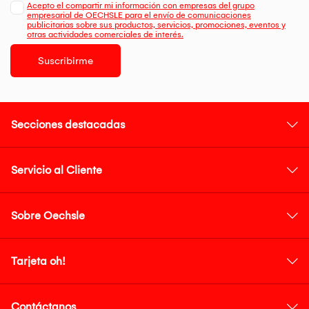
Acepto el compartir mi información con empresas del grupo
empresarial de OECHSLE para el envío de comunicaciones
publicitarias sobre sus productos, servicios, promociones, eventos y
otras actividades comerciales de interés.
Suscribirme
Secciones destacadas
Servicio al Cliente
Sobre Oechsle
Tarjeta oh!
Contáctanos