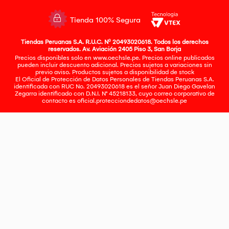
Tienda 100% Segura
Tiendas Peruanas S.A. R.U.C. Nº 20493020618. Todos los derechos
reservados. Av. Aviación 2405 Piso 3, San Borja
Precios disponibles solo en www.oechsle.pe. Precios online publicados
pueden incluir descuento adicional. Precios sujetos a variaciones sin
previo aviso. Productos sujetos a disponibilidad de stock
El Oficial de Protección de Datos Personales de Tiendas Peruanas S.A.
identificada con RUC No. 20493020618 es el señor Juan Diego Gavelan
Zegarra identificado con D.N.I. N° 45218133, cuyo correo corporativo de
contacto es
oficial.protecciondedatos@oechsle.pe