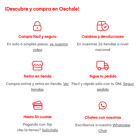
¡Descubre y compra en Oechsle!
Compra fácil y seguro
Cambios y devoluciones
En solo 6 simples pasos,
ve nuestro
En nuestras 26 tiendas a nivel
video
nacional
Retiro en tienda
Sigue tu pedido
Compra online y retira en tienda.
Ver
Fácil y rápido sólo con tu DNI.
Seguir
tiendas
pedido
Hasta 36 cuotas
Chatea con nosotros
Pagando con Sip
Escríbenos a nuestro
Whatsapp
¿No la tienes?
Solicítala
Chat