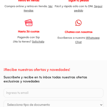
Retiro en tienda
Sigue tu pedido
Compra online y retira en tienda.
Ver
Fácil y rápido sólo con tu DNI.
Seguir
tiendas
pedido
Hasta 36 cuotas
Chatea con nosotros
Pagando con Sip
Escríbenos a nuestro
Whatsapp
¿No la tienes?
Solicítala
Chat
¡Recibe nuestras ofertas y novedades!
Suscríbete y recibe en tu inbox todas nuestras ofertas
exclusivas y novedades