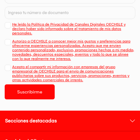
He leído la Política de Privacidad de Canales Digitales OECHSLE y
declaro haber sido informado sobre el tratamiento de mis datos
personales.
Autorizo a OECHSLE a conocer mejor mis gustos y preferencias para
ofrecerme experiencias personalizadas. Acepto que me envien
contenido personalizado, exclusivo, promociones hechas a mi medida,
novedades, descuentos especiales, eventos y todo lo que se alinee
con lo que realmente me interesa.
Acepto el compartir mi información con empresas del grupo
empresarial de OECHSLE para el envío de comunicaciones
publicitarias sobre sus productos, servicios, promociones, eventos y
otras actividades comerciales de interés.
Suscribirme
Secciones destacadas