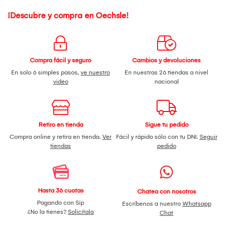
¡Descubre y compra en Oechsle!
Compra fácil y seguro
Cambios y devoluciones
En solo 6 simples pasos,
ve nuestro
En nuestras 26 tiendas a nivel
video
nacional
Retiro en tienda
Sigue tu pedido
Compra online y retira en tienda.
Ver
Fácil y rápido sólo con tu DNI.
Seguir
tiendas
pedido
Hasta 36 cuotas
Chatea con nosotros
Pagando con Sip
Escríbenos a nuestro
Whatsapp
¿No la tienes?
Solicítala
Chat