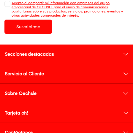
Acepto el compartir mi información con empresas del grupo
empresarial de OECHSLE para el envío de comunicaciones
publicitarias sobre sus productos, servicios, promociones, eventos y
otras actividades comerciales de interés.
Suscribirme
Secciones destacadas
Servicio al Cliente
Sobre Oechsle
Tarjeta oh!
Contáctanos