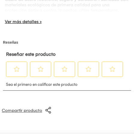
materiales ecológicos de primera calidad para una
protección óptima contra impactos, altas temperaturas,
corrosión y oxidación.
Especificaciones:
- Nombre del producto:
Bloqueo de cable para patinete
eléctrico Xiaomi
- Peso neto:
0,27 kg
- Material:
Cable de acero, ABS, aleación de zinc
- Color:
Negro
- Vehículos compatibles:
Mi scooter eléctrico
- Diámetro de la cerradura x longitud total:
F 12 x 1200 mm
Compartir producto