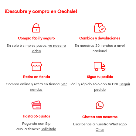
¡Descubre y compra en Oechsle!
Compra fácil y seguro
Cambios y devoluciones
En solo 6 simples pasos,
ve nuestro
En nuestras 26 tiendas a nivel
video
nacional
Retiro en tienda
Sigue tu pedido
Compra online y retira en tienda.
Ver
Fácil y rápido sólo con tu DNI.
Seguir
tiendas
pedido
Hasta 36 cuotas
Chatea con nosotros
Pagando con Sip
Escríbenos a nuestro
Whatsapp
¿No la tienes?
Solicítala
Chat