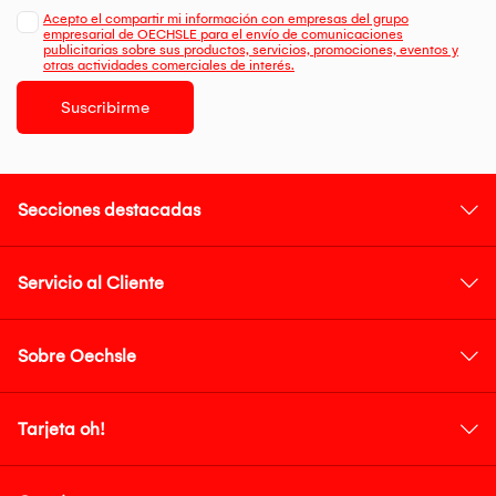
Acepto el compartir mi información con empresas del grupo
empresarial de OECHSLE para el envío de comunicaciones
publicitarias sobre sus productos, servicios, promociones, eventos y
otras actividades comerciales de interés.
Suscribirme
Secciones destacadas
Servicio al Cliente
Sobre Oechsle
Tarjeta oh!