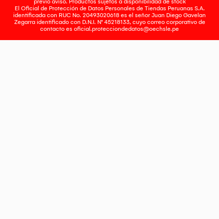
previo aviso. Productos sujetos a disponibilidad de stock
El Oficial de Protección de Datos Personales de Tiendas Peruanas S.A.
identificada con RUC No. 20493020618 es el señor Juan Diego Gavelan
Zegarra identificado con D.N.I. N° 45218133, cuyo correo corporativo de
contacto es
oficial.protecciondedatos@oechsle.pe