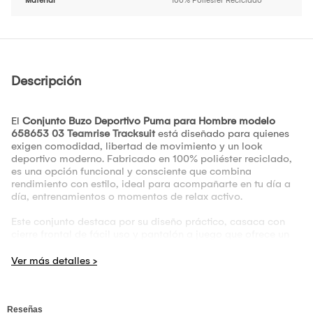
Material
100% Poliéster Reciclado
Descripción
El
Conjunto Buzo Deportivo Puma para Hombre modelo
658653 03 Teamrise Tracksuit
está diseñado para quienes
exigen comodidad, libertad de movimiento y un look
deportivo moderno. Fabricado en 100% poliéster reciclado,
es una opción funcional y consciente que combina
rendimiento con estilo, ideal para acompañarte en tu día a
día, entrenamientos o momentos de relax activo.
Este conjunto destaca por su diseño práctico, casaca con
cierre frontal de fácil uso y pantalón a juego que ofrece un
ajuste cómodo sin comprometer la movilidad. Al no tener
mangas estructuradas ni cortes ajustados, este buzo
favorece un movimiento natural, ya sea en el gimnasio,
durante una caminata o en tus rutinas deportivas al aire libre.
El material técnico ofrece múltiples ventajas. Además de ser