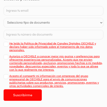
He leído la Política de Privacidad de Canales Digitales OECHSLE y
declaro haber sido informado sobre el tratamiento de mis datos
personales.
Autorizo a OECHSLE a conocer mejor mis gustos y preferencias para
ofrecerme experiencias personalizadas. Acepto que me envien
contenido personalizado, exclusivo, promociones hechas a mi medida,
novedades, descuentos especiales, eventos y todo lo que se alinee
con lo que realmente me interesa.
Acepto el compartir mi información con empresas del grupo
empresarial de OECHSLE para el envío de comunicaciones
publicitarias sobre sus productos, servicios, promociones, eventos y
otras actividades comerciales de interés.
Suscribirme