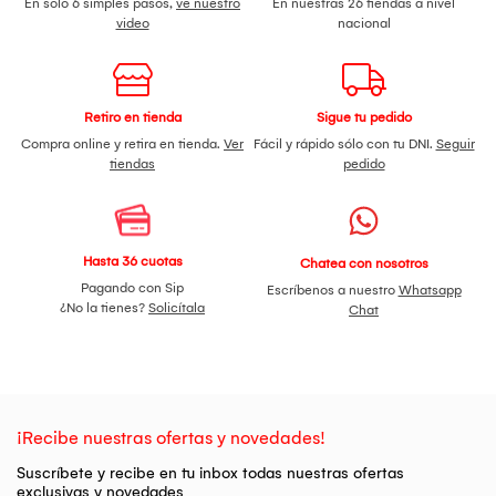
En solo 6 simples pasos,
ve nuestro
En nuestras 26 tiendas a nivel
658653 03
no solo es cómodo y duradero, también
video
nacional
proyecta actitud y energía deportiva, sin perder el foco en la
funcionalidad. Un básico moderno que te acompaña en
cada movimiento.
Retiro en tienda
Sigue tu pedido
Compra online y retira en tienda.
Ver
Fácil y rápido sólo con tu DNI.
Seguir
tiendas
pedido
Hasta 36 cuotas
Chatea con nosotros
Pagando con Sip
Escríbenos a nuestro
Whatsapp
¿No la tienes?
Solicítala
Chat
¡Recibe nuestras ofertas y novedades!
Suscríbete y recibe en tu inbox todas nuestras ofertas
exclusivas y novedades