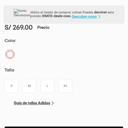
¡Adiós al miedo de comprar online! Puedes
devolver
esta
prenda
GRATIS desde casa.
Descubre como
S/ 269.00
Precio
Color
Talla
S
M
L
XL
Guía de tallas Adidas