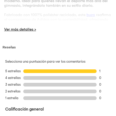
moderno. Ideal para quienes llevan el deporte más allá del
gimnasio, integrándolo también en su estilo diario.
Fabricado con 100?% poliéster reciclado, este
buzo
reafirma
el compromiso de Adidas con la sostenibilidad, ofreciendo
un diseño funcional sin comprometer el respeto por el medio
ambiente. El material técnico proporciona una textura suave
al tacto, ligera y de secado rápido, ideal para acompañarte
en sesiones de entrenamiento, caminatas, viajes o
simplemente en tu rutina urbana.
El diseño de manga larga ofrece una protección adecuada
contra el viento o cambios de temperatura, sin resultar
pesado ni caluroso. Su estructura permite moverse con
naturalidad, lo que lo hace perfecto para entrenamientos
ligeros, estiramientos o uso diario. Además, cuenta con
cierre frontal que te permite regular la ventilación con
facilidad y adaptarlo a distintos climas o momentos del día.
Visualmente, el color azul profundo junto con las icónicas
tres franjas en las mangas aportan ese sello distintivo de
Adidas que no pasa desapercibido. Es una prenda que
puedes usar tanto de forma deportiva como en contextos
casuales, combinándola con zapatillas blancas, camisetas
básicas o accesorios que mantengan el aire relajado y