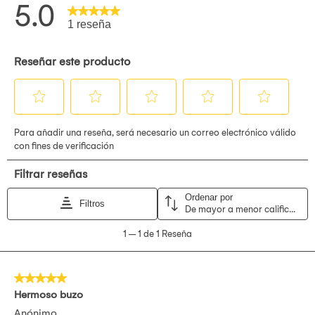
atlético del conjunto.
El pantalón incluido sigue la misma línea de comodidad y
diseño, con un ajuste ergonómico que se adapta bien al
cuerpo sin restringir el movimiento. El conjunto completo se
convierte en una opción práctica y con estilo para días
activos o para quienes buscan un outfit funcional sin
complicaciones.
Para mantenerlo en buen estado, se recomienda
lavar con
agua fría
y evitar el uso de secadora. Dejarlo secar al aire
conservará mejor la forma del tejido y el color intenso del
conjunto. Y si buscas dar el siguiente paso en tu look
deportivo, puedes explorar estas
zapatillas para hombre
que
combinan perfectamente con este modelo, aportando aún
más comodidad y estilo a tu día a día. Con el
buzo Adidas
JI8859
no solo entrenas mejor: te mueves con actitud. Una
prenda pensada para quienes saben que el deporte también
se viste.