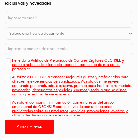
exclusivas y novedades
He leído la Política de Privacidad de Canales Digitales OECHSLE y
declaro haber sido informado sobre el tratamiento de mis datos
personales.
Autorizo a OECHSLE a conocer mejor mis gustos y preferencias para
ofrecerme experiencias personalizadas. Acepto que me envien
contenido personalizado, exclusivo, promociones hechas a mi medida,
novedades, descuentos especiales, eventos y todo lo que se alinee
con lo que realmente me interesa.
Acepto el compartir mi información con empresas del grupo
empresarial de OECHSLE para el envío de comunicaciones
publicitarias sobre sus productos, servicios, promociones, eventos y
otras actividades comerciales de interés.
Suscribirme