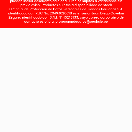
pueden incluir descuento adicional. Precios sujetos a variaciones sin
previo aviso. Productos sujetos a disponibilidad de stock
El Oficial de Protección de Datos Personales de Tiendas Peruanas S.A.
identificada con RUC No. 20493020618 es el señor Juan Diego Gavelan
Zegarra identificado con D.N.I. N° 45218133, cuyo correo corporativo de
contacto es
oficial.protecciondedatos@oechsle.pe