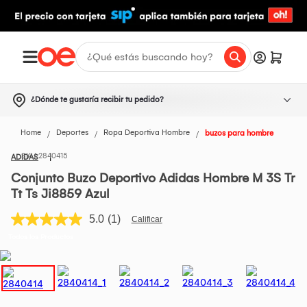
¿Dónde te gustaría recibir tu pedido?
Home
Deportes
Ropa Deportiva Hombre
buzos para hombre
2840415
ADIDAS
Conjunto Buzo Deportivo Adidas Hombre M 3S Tr
Tt Ts Ji8859 Azul
5.0
(1)
Lea
1
Todos los Productos
reseña.
Enlace
en
la
misma
página.