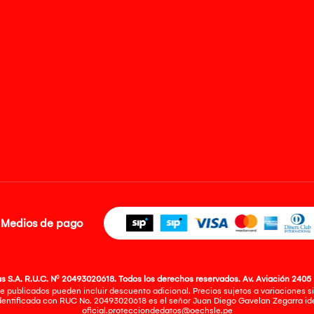
Medios de pago
 S.A. R.U.C. Nº 20493020618. Todos los derechos reservados. Av. Aviación 2405 
e publicados pueden incluir descuento adicional. Precios sujetos a variaciones sin
identificada con RUC No. 20493020618 es el señor Juan Diego Gavelan Zegarra iden
oficial.protecciondedatos@oechsle.pe