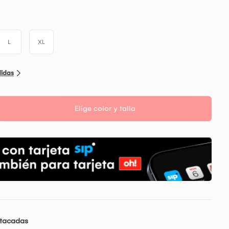
L
XL
didas
Elige color y talla
stacadas