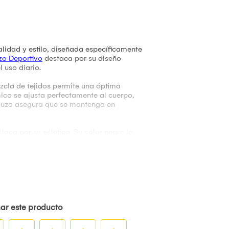
idad y estilo, diseñada específicamente
zo Deportivo
destaca por su diseño
l uso diario.
zcla de tejidos permite una óptima
mico se ajusta perfectamente al cuerpo,
e buzo asegura que se mantenga en
taca por su estética. Su color negro lo
uedan crear looks tanto deportivos como
stintivo y reconocible, haciendo que esta
io entre moda y confort.
xpectativas de los usuarios más
a opción destacada en el mercado de la
ambién se integre en su estilo diario,