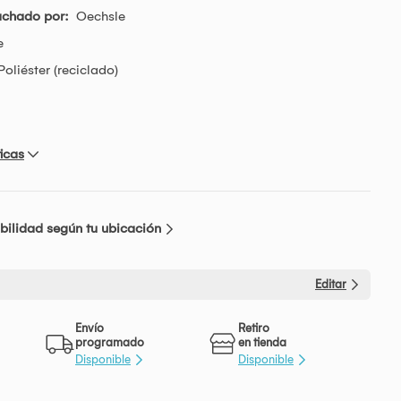
achado por:
Oechsle
e
oliéster (reciclado)
icas
bilidad según tu ubicación
Editar
Envío
Retiro
programado
en tienda
Disponible
Disponible