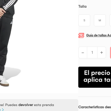
Talla
S
M
Guía de tallas A
-
+
ine! Puedes
devolver
esta prenda
Características de
o