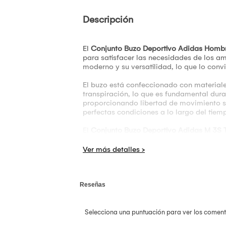
Descripción
El
Conjunto Buzo Deportivo Adidas Hombr
para satisfacer las necesidades de los a
moderno y su versatilidad, lo que lo conv
El buzo está confeccionado con materiale
transpiración, lo que es fundamental dura
proporcionando libertad de movimiento si
perfectas condiciones a lo largo del tiem
El
Conjunto Buzo Deportivo Adidas M 3S T
convierte en una prenda fácil de combinar
casuales. Las tres franjas características
prenda sea un símbolo de la marca. Este 
El Conjunto Buzo Deportivo Adidas Hombr
exigentes. Su combinación de materiales
moda deportiva. Para aquellos que buscan 
este modelo de Adidas es, sin duda, una 