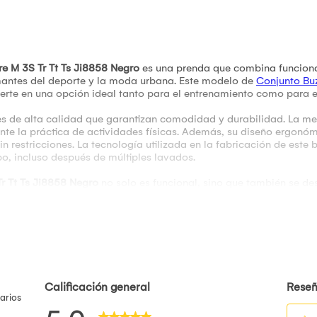
e M 3S Tr Tt Ts Ji8858 Negro
es una prenda que combina funcional
mantes del deporte y la moda urbana. Este modelo de
Conjunto Bu
ierte en una opción ideal tanto para el entrenamiento como para e
s de alta calidad que garantizan comodidad y durabilidad. La me
nte la práctica de actividades físicas. Además, su diseño ergonó
n restricciones. La tecnología utilizada en la fabricación de est
po, incluso después de múltiples lavados.
r Tt Ts Ji8858 Negro
no solo es funcional, sino que también se des
 con diferentes estilos y colores, permitiendo que los usuarios p
 de Adidas, que recorren los laterales del buzo, añaden un toque di
diseño contemporáneo es perfecto para quienes buscan un equilibr
e M 3S Tr Tt Ts Ji8858 Negro es una prenda que cumple con las e
 de calidad, diseño moderno y versatilidad lo posiciona como un
un buzo que no solo ofrezca rendimiento en el deporte, sino que t
elección acertada.