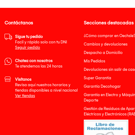
Contáctanos
Secciones destacadas
¿Cómo comprar en Oechsle
Sigue tu pedido
Facil y rápido solo con tu DNI
Cambios y devoluciones
Seguir pedido
Despacho a Domicilio
Chatea con nosotros
Mis Pedidos
Te atendemos las 24 horas
Devoluciones sin salir de cas
Super Garantía
Visítanos
Revisa aquí nuestros horarios y
Garantía Decohogar
tiendas disponibles a nivel nacional
Garantía en Electro y Máqui
Ver tiendas
Deporte
Gestión de Residuos de Apar
Eléctricos y Electrónicos (RA