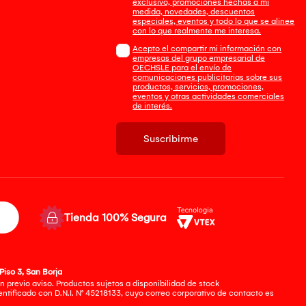
exclusivo, promociones hechas a mi
medida, novedades, descuentos
especiales, eventos y todo lo que se alinee
con lo que realmente me interesa.
Acepto el compartir mi información con
empresas del grupo empresarial de
OECHSLE para el envío de
comunicaciones publicitarias sobre sus
productos, servicios, promociones,
eventos y otras actividades comerciales
de interés.
Suscribirme
Tienda 100% Segura
Piso 3, San Borja
 previo aviso. Productos sujetos a disponibilidad de stock
tificado con D.N.I. N° 45218133, cuyo correo corporativo de contacto es