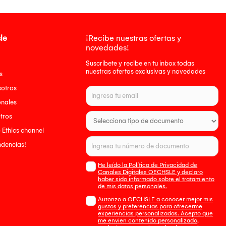
le
¡Recibe nuestras ofertas y
novedades!
Suscríbete y recibe en tu inbox todas
nuestras ofertas exclusivas y novedades
s
sotros
onales
tros
- Ethics channel
endencias!
He leído la Política de Privacidad de
Canales Digitales OECHSLE y declaro
haber sido informado sobre el tratamiento
de mis datos personales.
Autorizo a OECHSLE a conocer mejor mis
gustos y preferencias para ofrecerme
experiencias personalizadas. Acepto que
me envien contenido personalizado,