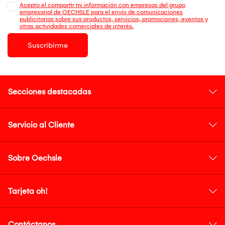
Acepto el compartir mi información con empresas del grupo
empresarial de OECHSLE para el envío de comunicaciones
publicitarias sobre sus productos, servicios, promociones, eventos y
otras actividades comerciales de interés.
Suscribirme
Secciones destacadas
Servicio al Cliente
Sobre Oechsle
Tarjeta oh!
Contáctanos