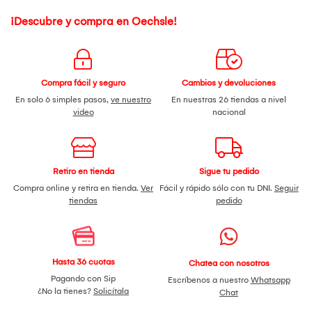
¡Descubre y compra en Oechsle!
Compra fácil y seguro
Cambios y devoluciones
En solo 6 simples pasos,
ve nuestro
En nuestras 26 tiendas a nivel
video
nacional
Retiro en tienda
Sigue tu pedido
Compra online y retira en tienda.
Ver
Fácil y rápido sólo con tu DNI.
Seguir
tiendas
pedido
Hasta 36 cuotas
Chatea con nosotros
Pagando con Sip
Escríbenos a nuestro
Whatsapp
¿No la tienes?
Solicítala
Chat