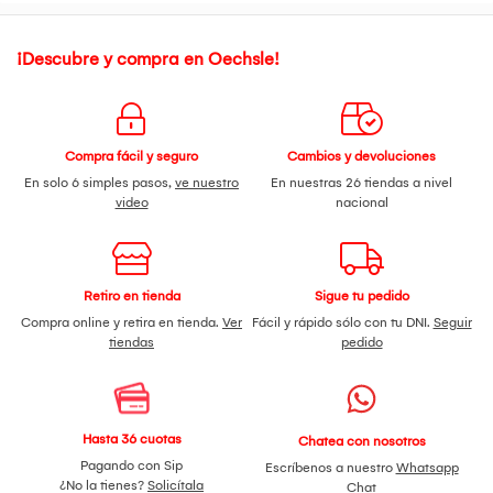
¡Descubre y compra en Oechsle!
Compra fácil y seguro
Cambios y devoluciones
En solo 6 simples pasos,
ve nuestro
En nuestras 26 tiendas a nivel
video
nacional
Retiro en tienda
Sigue tu pedido
Compra online y retira en tienda.
Ver
Fácil y rápido sólo con tu DNI.
Seguir
tiendas
pedido
Hasta 36 cuotas
Chatea con nosotros
Pagando con Sip
Escríbenos a nuestro
Whatsapp
¿No la tienes?
Solicítala
Chat