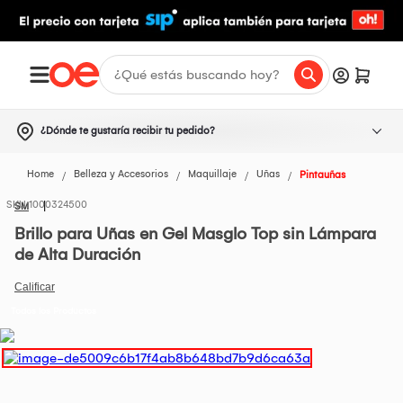
¿Dónde te gustaría recibir tu pedido?
Home
Belleza y Accesorios
Maquillaje
Uñas
Pintauñas
1000324500
SM
Brillo para Uñas en Gel Masglo Top sin Lámpara
de Alta Duración
Todos los Productos