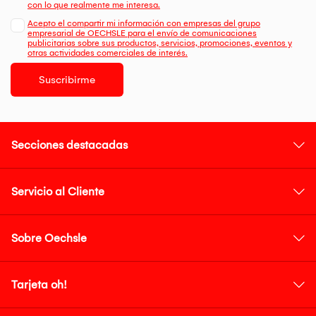
con lo que realmente me interesa.
Acepto el compartir mi información con empresas del grupo
empresarial de OECHSLE para el envío de comunicaciones
publicitarias sobre sus productos, servicios, promociones, eventos y
otras actividades comerciales de interés.
Suscribirme
Secciones destacadas
Servicio al Cliente
Sobre Oechsle
Tarjeta oh!