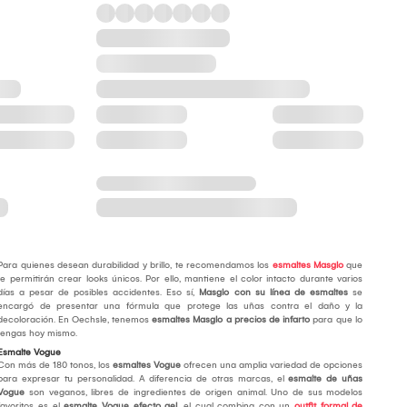
Para quienes desean durabilidad y brillo, te recomendamos los
esmaltes Masglo
que
te permitirán crear looks únicos. Por ello, mantiene el color intacto durante varios
días a pesar de posibles accidentes. Eso sí,
Masglo con su línea de esmaltes
se
encargó de presentar una fórmula que protege las uñas contra el daño y la
decoloración. En Oechsle, tenemos
esmaltes Masglo a precios de infarto
para que lo
tengas hoy mismo.
Esmalte Vogue
Con más de 180 tonos, los
esmaltes Vogue
ofrecen una amplia variedad de opciones
para expresar tu personalidad. A diferencia de otras marcas, el
esmalte de uñas
Vogue
son veganos, libres de ingredientes de origen animal. Uno de sus modelos
favoritos es el
esmalte Vogue efecto gel
, el cual combina con un
outfit formal de