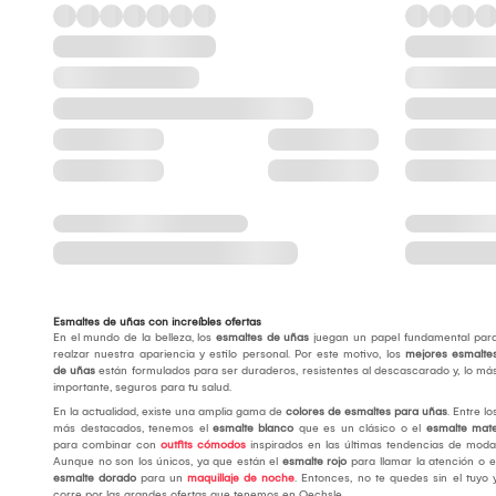
Esmaltes de uñas con increíbles ofertas
En el mundo de la belleza, los
esmaltes de uñas
juegan un papel fundamental par
realzar nuestra apariencia y estilo personal. Por este motivo, los
mejores esmalte
de uñas
están formulados para ser duraderos, resistentes al descascarado y, lo má
importante, seguros para tu salud.
En la actualidad, existe una amplia gama de
colores de esmaltes para uñas
. Entre lo
más destacados, tenemos el
esmalte blanco
que es un clásico o el
esmalte mat
para combinar con
outfits cómodos
inspirados en las últimas tendencias de moda
Aunque no son los únicos, ya que están el
esmalte rojo
para llamar la atención o e
esmalte dorado
para un
maquillaje de noche
. Entonces, no te quedes sin el tuyo 
corre por las grandes ofertas que tenemos en Oechsle.