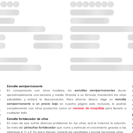
Esmalte semipermanente
a
En comparación con otros modelos, los
esmaltes semipermanentes
duran
s
aproximadamente una semana y media. Gracias a su fórmula, mantendrá tus uñas
s
saludables y evitará la descarnación. Para ahorrar dinero, elige un
esmalte
semipermanente a un precio bajo
en nuestra página web. Inclusive, lo podrás
complementar con otros productos como un
neceser de maquillaje
para llevarlo a
s
cualquier lado.
e
Esmalte fortalecedor de uñas
.
En caso de que sufras diversos problemas en tus uñas, acá te traemos la solución.
l
Se trata del
pintauñas fortalecedor
que nutre y estimula el crecimiento gracias a las
y
vitaminas A, C y E. En poco tiempo, notarás los resultados y lucirás hermosas uñas.