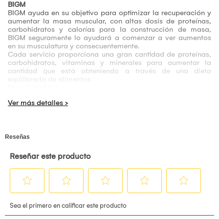
BIGM
BIGM ayuda en su objetivo para optimizar la recuperación y
aumentar la masa muscular, con altas dosis de proteínas,
carbohidratos y calorías para la construcción de masa,
BIGM seguramente lo ayudará a comenzar a ver aumentos
en su musculatura y consecuentemente.
Cada servicio proporciona una gran cantidad de proteínas,
carbohidratos, vitaminas y minerales para aumentar la
cantidad que está obteniendo a través de una dieta
equilibrada de alimentos
Usos Sugeridos
Ideal para personas que deseen mantener o subir (periodo
de volumen), tanto para hombres, mujeres, atletas de alto
rendimiento físico, entre otros.
Instrucciones
Consumir un servicio de BIGM a media mañana, a media
tarde o en cualquier momento del día donde su ingesta de
proteína sea baja; consumir una segunda toma 30 o 40
minutos después del ejercicio.
Para un delicioso batido de proteína, mezcle un servicio de
BIGM, en 400ml de agua fría, en un shaker o coctelera. La
proteína puede generar espuma después de la mezcla.
Advertencia
No administrar en mujeres embarazadas, mujeres en etapa
de lactancia.
No utilizar en regímenes alimentarios estrictos sin