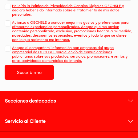
He leído la Política de Privacidad de Canales Digitales OECHSLE y
declaro haber sido informado sobre el tratamiento de mis datos
personales.
Autorizo a OECHSLE a conocer mejor mis gustos y preferencias para
ofrecerme experiencias personalizadas. Acepto que me envien
contenido personalizado, exclusivo, promociones hechas a mi medida,
novedades, descuentos especiales, eventos y todo lo que se alinee
con lo que realmente me interesa.
Acepto el compartir mi información con empresas del grupo
empresarial de OECHSLE para el envío de comunicaciones
publicitarias sobre sus productos, servicios, promociones, eventos y
otras actividades comerciales de interés.
Suscribirme
Secciones destacadas
Servicio al Cliente