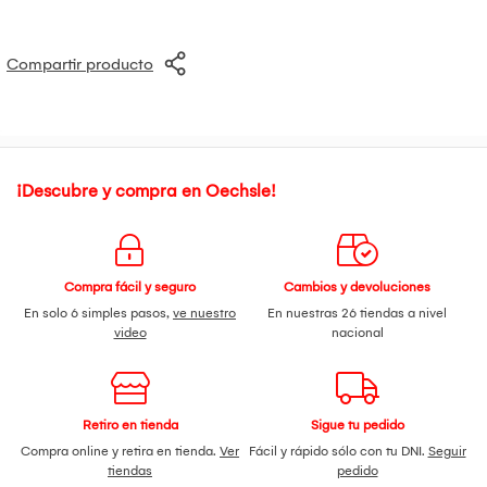
supervisión profesional.
Proteger del calor, la luz y la humedad.
Almacenar de 15° – 30° C.
Presentaciones:
Caja 10 Unid /2 Kg. / 3 Kg. / 5 Kg.
Compartir producto
Sabores:
Chocolate, Vainilla, Cookies & Cream.
¡Descubre y compra en Oechsle!
Compra fácil y seguro
Cambios y devoluciones
En solo 6 simples pasos,
ve nuestro
En nuestras 26 tiendas a nivel
video
nacional
Retiro en tienda
Sigue tu pedido
Compra online y retira en tienda.
Ver
Fácil y rápido sólo con tu DNI.
Seguir
tiendas
pedido