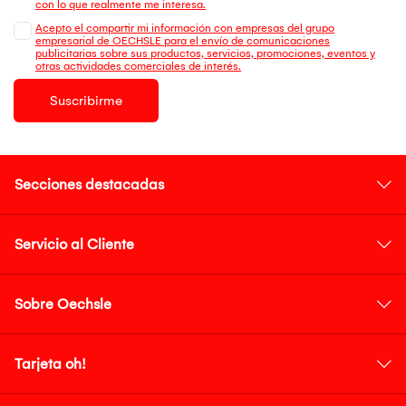
con lo que realmente me interesa.
Acepto el compartir mi información con empresas del grupo
empresarial de OECHSLE para el envío de comunicaciones
publicitarias sobre sus productos, servicios, promociones, eventos y
otras actividades comerciales de interés.
Suscribirme
Secciones destacadas
Servicio al Cliente
Sobre Oechsle
Tarjeta oh!