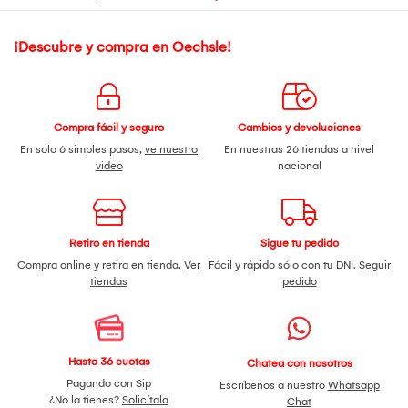
¡Descubre y compra en Oechsle!
Compra fácil y seguro
Cambios y devoluciones
En solo 6 simples pasos,
ve nuestro
En nuestras 26 tiendas a nivel
video
nacional
Retiro en tienda
Sigue tu pedido
Compra online y retira en tienda.
Ver
Fácil y rápido sólo con tu DNI.
Seguir
tiendas
pedido
Hasta 36 cuotas
Chatea con nosotros
Pagando con Sip
Escríbenos a nuestro
Whatsapp
¿No la tienes?
Solicítala
Chat