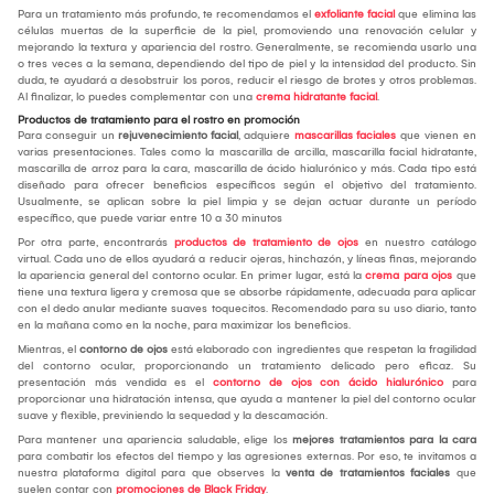
Para un tratamiento más profundo, te recomendamos el
exfoliante facial
que elimina las
células muertas de la superficie de la piel, promoviendo una renovación celular y
mejorando la textura y apariencia del rostro. Generalmente, se recomienda usarlo una
o tres veces a la semana, dependiendo del tipo de piel y la intensidad del producto. Sin
duda, te ayudará a desobstruir los poros, reducir el riesgo de brotes y otros problemas.
Al finalizar, lo puedes complementar con una
crema hidratante facial
.
Productos de tratamiento para el rostro en promoción
Para conseguir un
rejuvenecimiento facial
, adquiere
mascarillas faciales
que vienen en
varias presentaciones. Tales como la mascarilla de arcilla, mascarilla facial hidratante,
mascarilla de arroz para la cara, mascarilla de ácido hialurónico y más. Cada tipo está
diseñado para ofrecer beneficios específicos según el objetivo del tratamiento.
Usualmente, se aplican sobre la piel limpia y se dejan actuar durante un período
específico, que puede variar entre 10 a 30 minutos
Por otra parte, encontrarás
productos de tratamiento de ojos
en nuestro catálogo
virtual. Cada uno de ellos ayudará a reducir ojeras, hinchazón, y líneas finas, mejorando
la apariencia general del contorno ocular. En primer lugar, está la
crema para ojos
que
tiene una textura ligera y cremosa que se absorbe rápidamente, adecuada para aplicar
con el dedo anular mediante suaves toquecitos. Recomendado para su uso diario, tanto
en la mañana como en la noche, para maximizar los beneficios.
Mientras, el
contorno de ojos
está elaborado con ingredientes que respetan la fragilidad
del contorno ocular, proporcionando un tratamiento delicado pero eficaz. Su
presentación más vendida es el
contorno de ojos con ácido hialurónico
para
proporcionar una hidratación intensa, que ayuda a mantener la piel del contorno ocular
suave y flexible, previniendo la sequedad y la descamación.
Para mantener una apariencia saludable, elige los
mejores tratamientos para la cara
para combatir los efectos del tiempo y las agresiones externas. Por eso, te invitamos a
nuestra plataforma digital para que observes la
venta de tratamientos faciales
que
suelen contar con
promociones de Black Friday
.