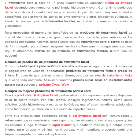
El
tratamiento para la cara
es un paso fundamental en cualquier
rutina de limpieza
facial
, diseñado para mantener la piel limpia, hidratada y joven. Con el ritmo acelerado
de la vida diaria, la contaminación y el estrés, la piel del rostro requiere cuidados
específicos para prevenir los signos de envejecimiento y otras afecciones cutáneas. A
través de diversos tipos de
tratamientos faciales
, es posible mantener una tez radiante
y saludable.
Para aprovechar al máximo los beneficios de los
productos de tratamiento facial
, es
crucial identificar si tienes piel grasa, seca, mixta o sensible, para seleccionar las
opciones adecuadas. Además, debes saber que los
tratamientos para el rostro
se usan
de forma regular para obtener mayores resultados. Para que no pongas más excusas,
aquí te ofrecemos
ofertas en los artículos de tratamientos faciales
. ¡Corre que se
acaban!
Conoce los precios de los productos de tratamiento facial
Si buscas
tratamientos para reafirmar el rostro
, estás en el lugar correcto. A través de
la página web de Oechsle, encontrarás
productos de tratamiento facial a precio de
infarto
. En caso de que quieras ahorrar dinero, opta por los
sets de tratamiento facial
que viene todo completo. Asimismo, tenemos
precios súper bajos en los tratamientos
para la cara
durante el
próximo Cyber Wow
.
Compra los mejores productos de tratamiento para la cara
Con los
productos de limpieza facial
, podrás eliminar las impurezas y el maquillaje para
dejar tu rostro fresco. Por este motivo, incluyen ingredientes activos como ácido
salicílico, ácido hialurónico, o extractos botánicos, que ofrecen beneficios adicionales
como hidratación, purificación o reducción de imperfecciones.
Entre sus artículos más solicitados, están el
gel limpiador facial
con textura ligera y
refrescante que se convierte en una espuma suave al contacto con el agua para quitar
los residuos. Luego, tenemos el
agua micelar
que contiene micelas que actúan como
imanes para atrapar y eliminar las impurezas y el maquillaje, proporcionando una
limpieza completa con una sola aplicación.