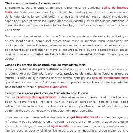
Ofertas en tratamientos faciales para ti
El
tratamiento para la cara
es un paso fundamental en cualquier
rutina de limpieza
facial
, diseñado para mantener la piel limpia, hidratada y joven. Con el ritmo acelerado
de la vida diaria, la contaminación y el estrés, la piel del rostro requiere cuidados
específicos para prevenir los signos de envejecimiento y otras afecciones cutáneas. A
través de diversos tipos de
tratamientos faciales
, es posible mantener una tez radiante
y saludable.
Para aprovechar al máximo los beneficios de los
productos de tratamiento facial
, es
crucial identificar si tienes piel grasa, seca, mixta o sensible, para seleccionar las
opciones adecuadas. Además, debes saber que los
tratamientos para el rostro
se usan
de forma regular para obtener mayores resultados. Para que no pongas más excusas,
aquí te ofrecemos
ofertas en los artículos de tratamientos faciales
. ¡Corre que se
acaban!
Conoce los precios de los productos de tratamiento facial
Si buscas
tratamientos para reafirmar el rostro
, estás en el lugar correcto. A través de
la página web de Oechsle, encontrarás
productos de tratamiento facial a precio de
infarto
. En caso de que quieras ahorrar dinero, opta por los
sets de tratamiento facial
que viene todo completo. Asimismo, tenemos
precios súper bajos en los tratamientos
para la cara
durante el
próximo Cyber Wow
.
Compra los mejores productos de tratamiento para la cara
Con los
productos de limpieza facial
, podrás eliminar las impurezas y el maquillaje para
dejar tu rostro fresco. Por este motivo, incluyen ingredientes activos como ácido
salicílico, ácido hialurónico, o extractos botánicos, que ofrecen beneficios adicionales
como hidratación, purificación o reducción de imperfecciones.
Entre sus artículos más solicitados, están el
gel limpiador facial
con textura ligera y
refrescante que se convierte en una espuma suave al contacto con el agua para quitar
los residuos. Luego, tenemos el
agua micelar
que contiene micelas que actúan como
imanes para atrapar y eliminar las impurezas y el maquillaje, proporcionando una