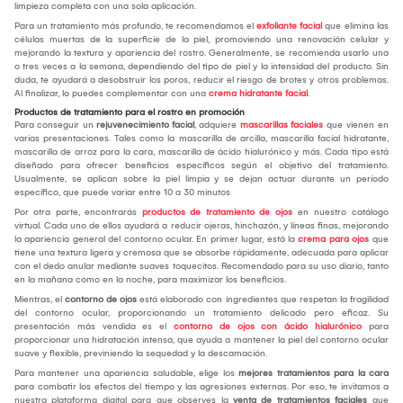
limpieza completa con una sola aplicación.
Para un tratamiento más profundo, te recomendamos el
exfoliante facial
que elimina las
células muertas de la superficie de la piel, promoviendo una renovación celular y
mejorando la textura y apariencia del rostro. Generalmente, se recomienda usarlo una
o tres veces a la semana, dependiendo del tipo de piel y la intensidad del producto. Sin
duda, te ayudará a desobstruir los poros, reducir el riesgo de brotes y otros problemas.
Al finalizar, lo puedes complementar con una
crema hidratante facial
.
Productos de tratamiento para el rostro en promoción
Para conseguir un
rejuvenecimiento facial
, adquiere
mascarillas faciales
que vienen en
varias presentaciones. Tales como la mascarilla de arcilla, mascarilla facial hidratante,
mascarilla de arroz para la cara, mascarilla de ácido hialurónico y más. Cada tipo está
diseñado para ofrecer beneficios específicos según el objetivo del tratamiento.
Usualmente, se aplican sobre la piel limpia y se dejan actuar durante un período
específico, que puede variar entre 10 a 30 minutos
Por otra parte, encontrarás
productos de tratamiento de ojos
en nuestro catálogo
virtual. Cada uno de ellos ayudará a reducir ojeras, hinchazón, y líneas finas, mejorando
la apariencia general del contorno ocular. En primer lugar, está la
crema para ojos
que
tiene una textura ligera y cremosa que se absorbe rápidamente, adecuada para aplicar
con el dedo anular mediante suaves toquecitos. Recomendado para su uso diario, tanto
en la mañana como en la noche, para maximizar los beneficios.
Mientras, el
contorno de ojos
está elaborado con ingredientes que respetan la fragilidad
del contorno ocular, proporcionando un tratamiento delicado pero eficaz. Su
presentación más vendida es el
contorno de ojos con ácido hialurónico
para
proporcionar una hidratación intensa, que ayuda a mantener la piel del contorno ocular
suave y flexible, previniendo la sequedad y la descamación.
Para mantener una apariencia saludable, elige los
mejores tratamientos para la cara
para combatir los efectos del tiempo y las agresiones externas. Por eso, te invitamos a
nuestra plataforma digital para que observes la
venta de tratamientos faciales
que