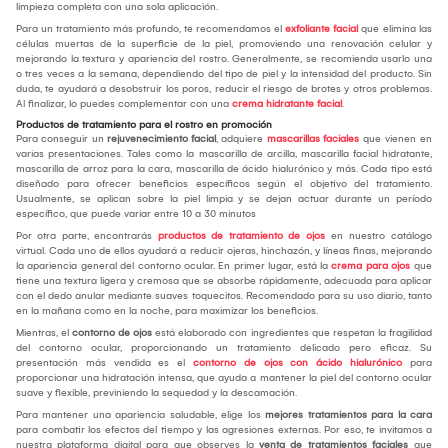
limpieza completa con una sola aplicación.
Para un tratamiento más profundo, te recomendamos el
exfoliante facial
que elimina las
células muertas de la superficie de la piel, promoviendo una renovación celular y
mejorando la textura y apariencia del rostro. Generalmente, se recomienda usarlo una
o tres veces a la semana, dependiendo del tipo de piel y la intensidad del producto. Sin
duda, te ayudará a desobstruir los poros, reducir el riesgo de brotes y otros problemas.
Al finalizar, lo puedes complementar con una
crema hidratante facial
.
Productos de tratamiento para el rostro en promoción
Para conseguir un
rejuvenecimiento facial
, adquiere
mascarillas faciales
que vienen en
varias presentaciones. Tales como la mascarilla de arcilla, mascarilla facial hidratante,
mascarilla de arroz para la cara, mascarilla de ácido hialurónico y más. Cada tipo está
diseñado para ofrecer beneficios específicos según el objetivo del tratamiento.
Usualmente, se aplican sobre la piel limpia y se dejan actuar durante un período
específico, que puede variar entre 10 a 30 minutos
Por otra parte, encontrarás
productos de tratamiento de ojos
en nuestro catálogo
virtual. Cada uno de ellos ayudará a reducir ojeras, hinchazón, y líneas finas, mejorando
la apariencia general del contorno ocular. En primer lugar, está la
crema para ojos
que
tiene una textura ligera y cremosa que se absorbe rápidamente, adecuada para aplicar
con el dedo anular mediante suaves toquecitos. Recomendado para su uso diario, tanto
en la mañana como en la noche, para maximizar los beneficios.
Mientras, el
contorno de ojos
está elaborado con ingredientes que respetan la fragilidad
del contorno ocular, proporcionando un tratamiento delicado pero eficaz. Su
presentación más vendida es el
contorno de ojos con ácido hialurónico
para
proporcionar una hidratación intensa, que ayuda a mantener la piel del contorno ocular
suave y flexible, previniendo la sequedad y la descamación.
Para mantener una apariencia saludable, elige los
mejores tratamientos para la cara
para combatir los efectos del tiempo y las agresiones externas. Por eso, te invitamos a
nuestra plataforma digital para que observes la
venta de tratamientos faciales
que