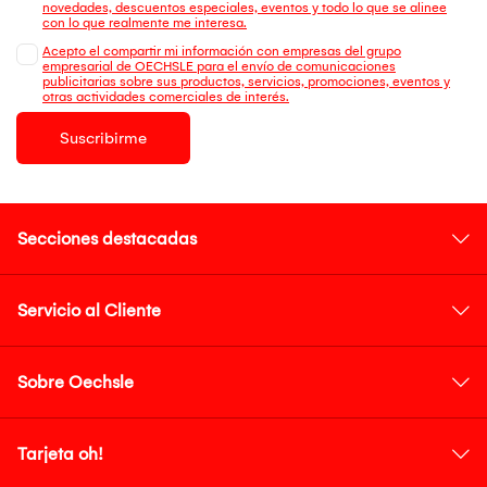
novedades, descuentos especiales, eventos y todo lo que se alinee
con lo que realmente me interesa.
Acepto el compartir mi información con empresas del grupo
empresarial de OECHSLE para el envío de comunicaciones
publicitarias sobre sus productos, servicios, promociones, eventos y
otras actividades comerciales de interés.
Suscribirme
Secciones destacadas
Servicio al Cliente
Sobre Oechsle
Tarjeta oh!