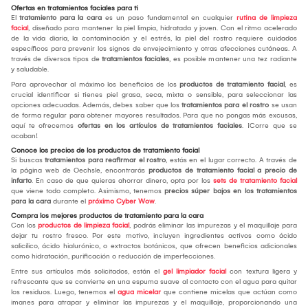
Ofertas en tratamientos faciales para ti
El
tratamiento para la cara
es un paso fundamental en cualquier
rutina de limpieza
facial
, diseñado para mantener la piel limpia, hidratada y joven. Con el ritmo acelerado
de la vida diaria, la contaminación y el estrés, la piel del rostro requiere cuidados
específicos para prevenir los signos de envejecimiento y otras afecciones cutáneas. A
través de diversos tipos de
tratamientos faciales
, es posible mantener una tez radiante
y saludable.
Para aprovechar al máximo los beneficios de los
productos de tratamiento facial
, es
crucial identificar si tienes piel grasa, seca, mixta o sensible, para seleccionar las
opciones adecuadas. Además, debes saber que los
tratamientos para el rostro
se usan
de forma regular para obtener mayores resultados. Para que no pongas más excusas,
aquí te ofrecemos
ofertas en los artículos de tratamientos faciales
. ¡Corre que se
acaban!
Conoce los precios de los productos de tratamiento facial
Si buscas
tratamientos para reafirmar el rostro
, estás en el lugar correcto. A través de
la página web de Oechsle, encontrarás
productos de tratamiento facial a precio de
infarto
. En caso de que quieras ahorrar dinero, opta por los
sets de tratamiento facial
que viene todo completo. Asimismo, tenemos
precios súper bajos en los tratamientos
para la cara
durante el
próximo Cyber Wow
.
Compra los mejores productos de tratamiento para la cara
Con los
productos de limpieza facial
, podrás eliminar las impurezas y el maquillaje para
dejar tu rostro fresco. Por este motivo, incluyen ingredientes activos como ácido
salicílico, ácido hialurónico, o extractos botánicos, que ofrecen beneficios adicionales
como hidratación, purificación o reducción de imperfecciones.
Entre sus artículos más solicitados, están el
gel limpiador facial
con textura ligera y
refrescante que se convierte en una espuma suave al contacto con el agua para quitar
los residuos. Luego, tenemos el
agua micelar
que contiene micelas que actúan como
imanes para atrapar y eliminar las impurezas y el maquillaje, proporcionando una