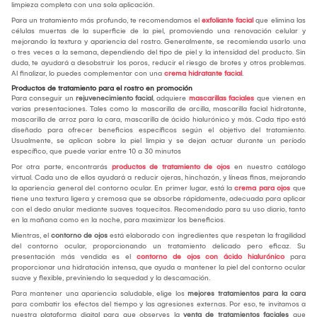
limpieza completa con una sola aplicación.
Para un tratamiento más profundo, te recomendamos el
exfoliante facial
que elimina las
células muertas de la superficie de la piel, promoviendo una renovación celular y
mejorando la textura y apariencia del rostro. Generalmente, se recomienda usarlo una
o tres veces a la semana, dependiendo del tipo de piel y la intensidad del producto. Sin
duda, te ayudará a desobstruir los poros, reducir el riesgo de brotes y otros problemas.
Al finalizar, lo puedes complementar con una
crema hidratante facial
.
Productos de tratamiento para el rostro en promoción
Para conseguir un
rejuvenecimiento facial
, adquiere
mascarillas faciales
que vienen en
varias presentaciones. Tales como la mascarilla de arcilla, mascarilla facial hidratante,
mascarilla de arroz para la cara, mascarilla de ácido hialurónico y más. Cada tipo está
diseñado para ofrecer beneficios específicos según el objetivo del tratamiento.
Usualmente, se aplican sobre la piel limpia y se dejan actuar durante un período
específico, que puede variar entre 10 a 30 minutos
Por otra parte, encontrarás
productos de tratamiento de ojos
en nuestro catálogo
virtual. Cada uno de ellos ayudará a reducir ojeras, hinchazón, y líneas finas, mejorando
la apariencia general del contorno ocular. En primer lugar, está la
crema para ojos
que
tiene una textura ligera y cremosa que se absorbe rápidamente, adecuada para aplicar
con el dedo anular mediante suaves toquecitos. Recomendado para su uso diario, tanto
en la mañana como en la noche, para maximizar los beneficios.
Mientras, el
contorno de ojos
está elaborado con ingredientes que respetan la fragilidad
del contorno ocular, proporcionando un tratamiento delicado pero eficaz. Su
presentación más vendida es el
contorno de ojos con ácido hialurónico
para
proporcionar una hidratación intensa, que ayuda a mantener la piel del contorno ocular
suave y flexible, previniendo la sequedad y la descamación.
Para mantener una apariencia saludable, elige los
mejores tratamientos para la cara
para combatir los efectos del tiempo y las agresiones externas. Por eso, te invitamos a
nuestra plataforma digital para que observes la
venta de tratamientos faciales
que