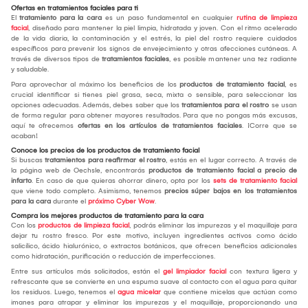
Ofertas en tratamientos faciales para ti
El
tratamiento para la cara
es un paso fundamental en cualquier
rutina de limpieza
facial
, diseñado para mantener la piel limpia, hidratada y joven. Con el ritmo acelerado
de la vida diaria, la contaminación y el estrés, la piel del rostro requiere cuidados
específicos para prevenir los signos de envejecimiento y otras afecciones cutáneas. A
través de diversos tipos de
tratamientos faciales
, es posible mantener una tez radiante
y saludable.
Para aprovechar al máximo los beneficios de los
productos de tratamiento facial
, es
crucial identificar si tienes piel grasa, seca, mixta o sensible, para seleccionar las
opciones adecuadas. Además, debes saber que los
tratamientos para el rostro
se usan
de forma regular para obtener mayores resultados. Para que no pongas más excusas,
aquí te ofrecemos
ofertas en los artículos de tratamientos faciales
. ¡Corre que se
acaban!
Conoce los precios de los productos de tratamiento facial
Si buscas
tratamientos para reafirmar el rostro
, estás en el lugar correcto. A través de
la página web de Oechsle, encontrarás
productos de tratamiento facial a precio de
infarto
. En caso de que quieras ahorrar dinero, opta por los
sets de tratamiento facial
que viene todo completo. Asimismo, tenemos
precios súper bajos en los tratamientos
para la cara
durante el
próximo Cyber Wow
.
Compra los mejores productos de tratamiento para la cara
Con los
productos de limpieza facial
, podrás eliminar las impurezas y el maquillaje para
dejar tu rostro fresco. Por este motivo, incluyen ingredientes activos como ácido
salicílico, ácido hialurónico, o extractos botánicos, que ofrecen beneficios adicionales
como hidratación, purificación o reducción de imperfecciones.
Entre sus artículos más solicitados, están el
gel limpiador facial
con textura ligera y
refrescante que se convierte en una espuma suave al contacto con el agua para quitar
los residuos. Luego, tenemos el
agua micelar
que contiene micelas que actúan como
imanes para atrapar y eliminar las impurezas y el maquillaje, proporcionando una