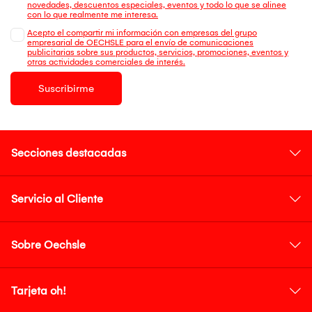
novedades, descuentos especiales, eventos y todo lo que se alinee
con lo que realmente me interesa.
Acepto el compartir mi información con empresas del grupo
empresarial de OECHSLE para el envío de comunicaciones
publicitarias sobre sus productos, servicios, promociones, eventos y
otras actividades comerciales de interés.
Suscribirme
Secciones destacadas
Servicio al Cliente
Sobre Oechsle
Tarjeta oh!