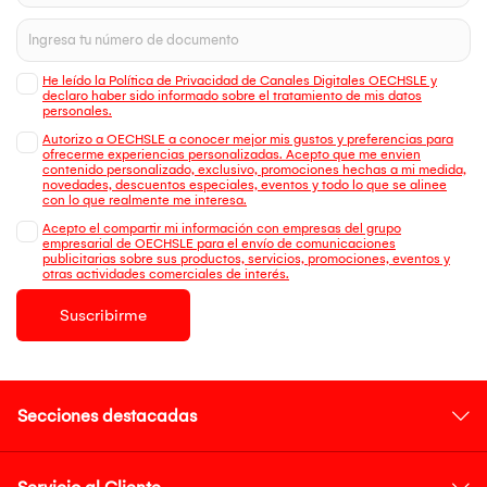
He leído la Política de Privacidad de Canales Digitales OECHSLE y
declaro haber sido informado sobre el tratamiento de mis datos
personales.
Autorizo a OECHSLE a conocer mejor mis gustos y preferencias para
ofrecerme experiencias personalizadas. Acepto que me envien
contenido personalizado, exclusivo, promociones hechas a mi medida,
novedades, descuentos especiales, eventos y todo lo que se alinee
con lo que realmente me interesa.
Acepto el compartir mi información con empresas del grupo
empresarial de OECHSLE para el envío de comunicaciones
publicitarias sobre sus productos, servicios, promociones, eventos y
otras actividades comerciales de interés.
Suscribirme
Secciones destacadas