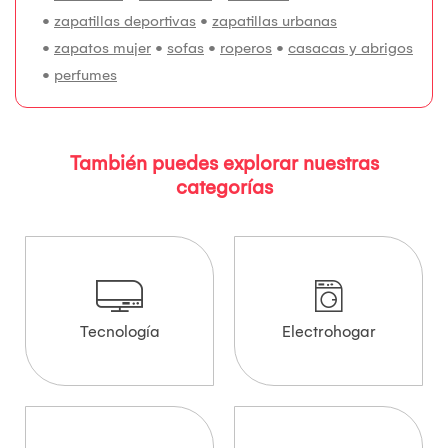
•
zapatillas deportivas
•
zapatillas urbanas
•
zapatos mujer
•
sofas
•
roperos
•
casacas y abrigos
•
perfumes
También puedes explorar nuestras
categorías
Tecnología
Electrohogar