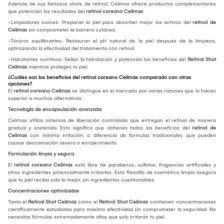
Además de sus famosos shots de retinol, Celimax ofrece productos complementarios
que potencian los resultados del
retinol coreano Celimax
:
-Limpiadores suaves: Preparan la piel para absorber mejor los activos del
retinol de
Celimax
sin comprometer la barrera cutánea.
-Tónicos equilibrantes: Restauran el pH natural de la piel después de la limpieza,
optimizando la efectividad del tratamiento con retinol.
-Hidratantes nutritivos: Sellan la hidratación y potencian los beneficios del
Retinal Shot
Celimax
mientras proteges tu piel.
¿Cuáles son los beneficios del retinol coreano Celimax comparado con otras
opciones?
El
retinol coreano Celimax
se distingue en el mercado por varias razones que lo hacen
superior a muchas alternativas:
Tecnología de encapsulación avanzada
Celimax utiliza sistemas de liberación controlada que entregan el retinol de manera
gradual y sostenida. Esto significa que obtienes todos los beneficios del
retinol de
Celimax
con mínima irritación, a diferencia de fórmulas tradicionales que pueden
causar descamación severa o enrojecimiento.
Formulación limpia y segura
El
retinol coreano Celimax
está libre de parabenos, sulfatos, fragancias artificiales y
otros ingredientes potencialmente irritantes. Esta filosofía de cosmética limpia asegura
que tu piel reciba solo lo mejor, sin ingredientes cuestionables.
Concentraciones optimizadas
Tanto el
Retinal Shot Celimax
como el
Retinol Shot Celimax
contienen concentraciones
científicamente estudiadas para máxima efectividad sin comprometer la seguridad. No
necesitas fórmulas extremadamente altas que solo irritarán tu piel.