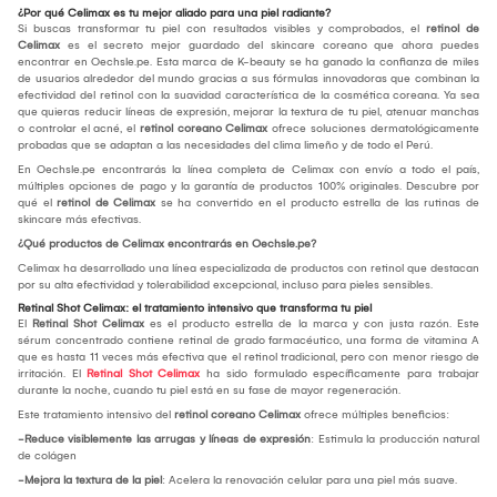
¿Por qué Celimax es tu mejor aliado para una piel radiante?
Si buscas transformar tu piel con resultados visibles y comprobados, el
retinol de
Celimax
es el secreto mejor guardado del skincare coreano que ahora puedes
encontrar en Oechsle.pe. Esta marca de K-beauty se ha ganado la confianza de miles
de usuarios alrededor del mundo gracias a sus fórmulas innovadoras que combinan la
efectividad del retinol con la suavidad característica de la cosmética coreana. Ya sea
que quieras reducir líneas de expresión, mejorar la textura de tu piel, atenuar manchas
o controlar el acné, el
retinol coreano Celimax
ofrece soluciones dermatológicamente
probadas que se adaptan a las necesidades del clima limeño y de todo el Perú.
En Oechsle.pe encontrarás la línea completa de Celimax con envío a todo el país,
múltiples opciones de pago y la garantía de productos 100% originales. Descubre por
qué el
retinol de Celimax
se ha convertido en el producto estrella de las rutinas de
skincare más efectivas.
¿Qué productos de Celimax encontrarás en Oechsle.pe?
Celimax ha desarrollado una línea especializada de productos con retinol que destacan
por su alta efectividad y tolerabilidad excepcional, incluso para pieles sensibles.
Retinal Shot Celimax: el tratamiento intensivo que transforma tu piel
El
Retinal Shot Celimax
es el producto estrella de la marca y con justa razón. Este
sérum concentrado contiene retinal de grado farmacéutico, una forma de vitamina A
que es hasta 11 veces más efectiva que el retinol tradicional, pero con menor riesgo de
irritación. El
Retinal Shot Celimax
ha sido formulado específicamente para trabajar
durante la noche, cuando tu piel está en su fase de mayor regeneración.
Este tratamiento intensivo del
retinol coreano Celimax
ofrece múltiples beneficios:
-Reduce visiblemente las arrugas y líneas de expresión
: Estimula la producción natural
de colágen
-Mejora la textura de la piel
: Acelera la renovación celular para una piel más suave.