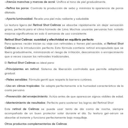
-Atenúa manchas y marcas de acné
: Unifica el tono de piel gradualmente.
-Refina los poros
: Controla la producción de sebo y minimiza la apariencia de poros
dilatado.
-Aporta luminosidad
: Revela una piel más radiante y saludable
La textura ligera del
Retinal Shot Celimax
se absorbe rápidamente sin dejar sensación
grasa, perfecta para el clima húmedo de Lima. Muchas usuarias peruanas han notado
mejoras significativas en solo 4 semanas de uso consistente.
Retinol Shot Celimax: suavidad y efectividad en equilibrio perfecto
Para quienes recién inician su viaje con retinoides o tienen piel sensible, el
Retinol Shot
Celimax
es la introducción perfecta. Esta fórmula contiene retinol encapsulado que se
libera gradualmente, minimizando el riesgo de irritación, descamación o enrojecimiento
que a veces causan los retinoides tradicionales.
El
Retinol Shot Celimax
es ideal para:
-Principiantes en retinol
: Sistema de liberación controlada que permite adaptación
gradual.
-Pieles sensibles
: Fórmula gentil que respeta la barrera cutánea.
-Uso en climas tropicales
: Se adapta perfectamente a la humedad característica de la
costa peruana.
-Prevención del envejecimiento
: Actúa antes de que aparezcan signos visibles de edad.
-Mantenimiento de resultados
: Perfecto para sostener los logros del Retinal Shot
Este
retinol de Celimax
se puede usar tanto de día como de noche, siempre
acompañado de un buen protector solar durante el día. Su textura gel-sérum se
absorbe al instante y funciona perfectamente bajo maquillaje.
Otros productos complementarios de Celimax