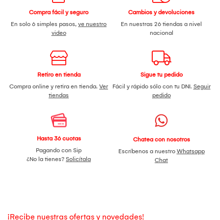
Compra fácil y seguro
Cambios y devoluciones
En solo 6 simples pasos,
ve nuestro
En nuestras 26 tiendas a nivel
video
nacional
Retiro en tienda
Sigue tu pedido
Compra online y retira en tienda.
Ver
Fácil y rápido sólo con tu DNI.
Seguir
tiendas
pedido
Hasta 36 cuotas
Chatea con nosotros
Pagando con Sip
Escríbenos a nuestro
Whatsapp
¿No la tienes?
Solicítala
Chat
¡Recibe nuestras ofertas y novedades!