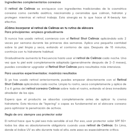
Ingredientes complementarios coreanos
El
retinol de Celimax
se enriquece con ingredientes tradicionales de la cosmética
coreana como centella asiática, niacinamida y ceramidas que calman, hidratan y
protegen mientras el retinol trabaja. Esta sinergia es lo que hace al K-beauty tan
efectivo.
¿Cómo incorporar el retinol de Celimax en tu rutina de skincare
Para principiantes: empieza gradualmente
Si nunca has usado retinol, comienza con el
Retinol Shot Celimax
aplicándolo solo 2
veces por semana durante las primeras dos semanas. Aplica una pequeña cantidad
sobre la piel limpia y seca, evitando el contorno de ojos. Después de 15 minutos,
continúa con tu hidratante habitual.
Gradualmente aumenta la frecuencia hasta usar el
retinol de Celimax
cada noche. Una
vez que tu piel esté completamente adaptada (generalmente después de 2-3 meses),
puedes considerar upgradar al
Retinal Shot Celimax
para resultados más intensivos.
Para usuarios experimentados: maximiza resultados
Si ya has usado retinol anteriormente, puedes empezar directamente con el
Retinal
Shot Celimax
aplicándolo cada noche. Limpia tu rostro, seca completamente y aplica de
3 a 4 gotas del
retinol coreano Celimax
sobre todo el rostro, evitando el área inmediata
alrededor de los ojos.
Espera que el producto se absorba completamente antes de aplicar tu crema
hidratante. Esta técnica de "layering" o capas es fundamental en el skincare coreano
para optimizar la penetración de activos.
Regla de oro: siempre usa protector solar
El retinol hace que tu piel sea más sensible al sol. Por eso, usar protector solar SPF 50+
todos los días es absolutamente obligatorio cuando usas
retinol de Celimax
. En Lima,
donde el índice UV es alto durante todo el año, este paso es especialmente crítico.