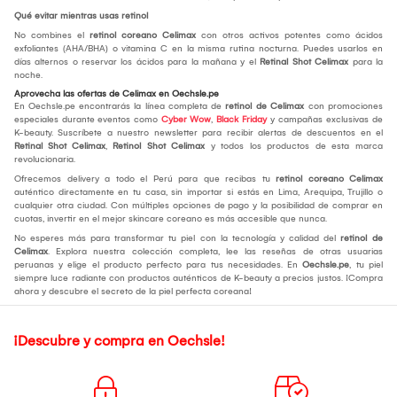
Qué evitar mientras usas retinol
No combines el
retinol coreano Celimax
con otros activos potentes como ácidos
exfoliantes (AHA/BHA) o vitamina C en la misma rutina nocturna. Puedes usarlos en
días alternos o reservar los ácidos para la mañana y el
Retinal Shot Celimax
para la
noche.
Aprovecha las ofertas de Celimax en Oechsle.pe
En Oechsle.pe encontrarás la línea completa de
retinol de Celimax
con promociones
especiales durante eventos como
Cyber Wow
,
Black Friday
y campañas exclusivas de
K-beauty. Suscríbete a nuestro newsletter para recibir alertas de descuentos en el
Retinal Shot Celimax
,
Retinol Shot Celimax
y todos los productos de esta marca
revolucionaria.
Ofrecemos delivery a todo el Perú para que recibas tu
retinol coreano Celimax
auténtico directamente en tu casa, sin importar si estás en Lima, Arequipa, Trujillo o
cualquier otra ciudad. Con múltiples opciones de pago y la posibilidad de comprar en
cuotas, invertir en el mejor skincare coreano es más accesible que nunca.
No esperes más para transformar tu piel con la tecnología y calidad del
retinol de
Celimax
. Explora nuestra colección completa, lee las reseñas de otras usuarias
peruanas y elige el producto perfecto para tus necesidades. En
Oechsle.pe
, tu piel
siempre luce radiante con productos auténticos de K-beauty a precios justos. ¡Compra
ahora y descubre el secreto de la piel perfecta coreana!
¡Descubre y compra en Oechsle!