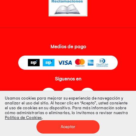
Medios de pago
Síguenos en
Usamos cookies para mejorar su experiencia de navegación y
analizar el uso del sitio. Al hacer clic en “Acepto”, usted consiente
el uso de cookies en su dispositivo. Para más información sobre
cómo administrarlas o eliminarlas, lo invitamos a revisar nuestra
Política de Cookies
.
Tienda 100% Segura
Aceptar
Tiendas Peruanas S.A. R.U.C. Nº 20493020618. Todos los derechos