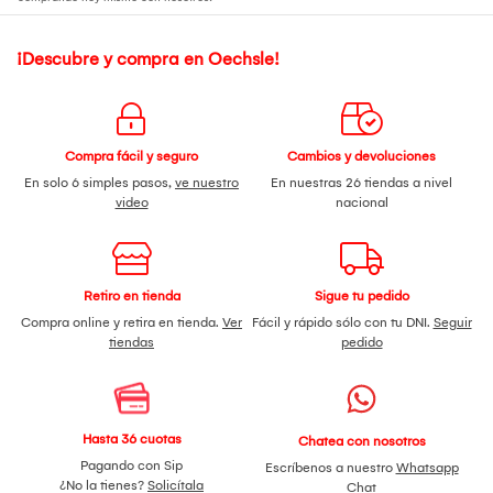
¡Descubre y compra en Oechsle!
Compra fácil y seguro
Cambios y devoluciones
En solo 6 simples pasos,
ve nuestro
En nuestras 26 tiendas a nivel
video
nacional
Retiro en tienda
Sigue tu pedido
Compra online y retira en tienda.
Ver
Fácil y rápido sólo con tu DNI.
Seguir
tiendas
pedido
Hasta 36 cuotas
Chatea con nosotros
Pagando con Sip
Escríbenos a nuestro
Whatsapp
¿No la tienes?
Solicítala
Chat