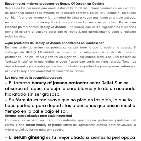
Encuentra los mejores productos de Beauty Of Joseon en Oechsle
Si eres de las personas que aman estar al tanto de las últimas tendencias en
skincare
,
de hecho ya conoces el impacto de la belleza coreana. En el Perú, donde el sol puede
ser bien fuerte en verano y la humedad de Lima a veces nos juega una mala pasada,
encontrar una marca que equilibre la tradición con la ciencia es un golazo. Por eso, en
Oechsle.pe
te traemos
Beauty Of Joseon
, una marca que utiliza ingredientes milenarios
como el arroz y el ginseng para que tu rostro luzca increíblemente sano y radiante
todos los días.
¿Qué productos de Beauty Of Joseon encontrarás en Oechsle.pe?
En nuestra tienda online nos preocupamos por traer lo que tú realmente buscas. El
catálogo de
Beauty Of Joseon
se inspira en la elegancia de la dinastía Joseon,
prefiriendo una piel limpia y natural en lugar de usar mucho maquillaje. Esa filosofía de
"belleza limpia" es lo que define a cada frasco que verás en nuestra web. Tenemos
desde fórmulas para pieles grasas hasta hidratantes profundos para quienes sufren por
el frío o la sequedad ambiental de nuestras ciudades.
Los favoritos de la cosmética coreana
- El famoso
beauty of joseon protector solar
Relief Sun se
absorbe al toque, no deja la cara blanca y te da un acabado
hidratado sin ser grasoso.
- Su fórmula es tan suave que no pica en los ojos, lo que lo
hace perfecto para deportistas o personas que pasan mucho
tiempo en la calle bajo el sol.
Serums especializados para cada necesidad
La marca es experta en crear concentrados que atacan problemas puntuales del
rostro. Cada
serum beauty of joseon
utiliza un ingrediente estrella para devolverle la
vida a tu piel de forma natural y segura.
- El
serum ginseng
es tu mejor aliado si sientes la piel opaca