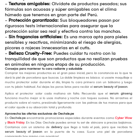
-
Texturas amigables:
Olvídate de productos pesados; sus
fórmulas son acuosas y súper amigables con el clima
húmedo que tenemos en gran parte del Perú.
-
Protección garantizada:
Sus bloqueadores pasan por
rigurosos tests internacionales para asegurar que la
protección solar sea real y efectiva contra las manchas.
-
Sin fragancias artificiales:
Es una marca apta para pieles
sensibles y reactivas, minimizando el riesgo de alergias,
picores o rojeces innecesarias en el cutis.
-
Belleza Cruelty-Free:
Puedes cuidar tu rostro con la
tranquilidad de que son productos que no realizan pruebas
en animales en ninguna etapa de su producción.
Consejos para mantener tu cara radiante y saludable
Comprar los mejores productos es el gran paso inicial, pero la constancia es lo que te
dará la piel de porcelana que buscas. La doble limpieza es básica: si usaste maquillaje o
mucho protector solar durante el día, limpia tu cara primero con un bálsamo y luego
con tu jabón habitual. Así dejas los poros listos para recibir el
serum beauty of joseon
.
Aplica el protector solar cada mañana sin falta. Recuerda que el
serum ginseng
funciona mucho mejor si lo usas mañana y noche con toques suaves. No arrastres el
producto sobre el rostro, presiónalo ligeramente con las palmas de tus manos para que
el calor ayude a su absorción total y profunda.
Aprovecha las ofertas exclusivas de Oechsle.pe
En
Oechsle.pe
encontrarás promociones especiales durante eventos como
Cyber Wow
y
Black Friday
. En los Días Oechsle puedes armar tu set de skincare a precios bajísimos.
Contamos con un sistema de
delivery
que llega a todo el país, para que recibas tu
serum beauty of joseon
en la puerta de tu casa. ¡Luce una piel de porcelana
comprando hoy mismo con nosotros!