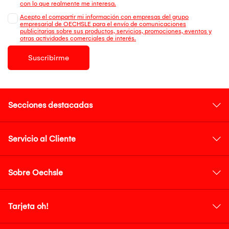
con lo que realmente me interesa.
Acepto el compartir mi información con empresas del grupo
empresarial de OECHSLE para el envío de comunicaciones
publicitarias sobre sus productos, servicios, promociones, eventos y
otras actividades comerciales de interés.
Suscribirme
Secciones destacadas
Servicio al Cliente
Sobre Oechsle
Tarjeta oh!