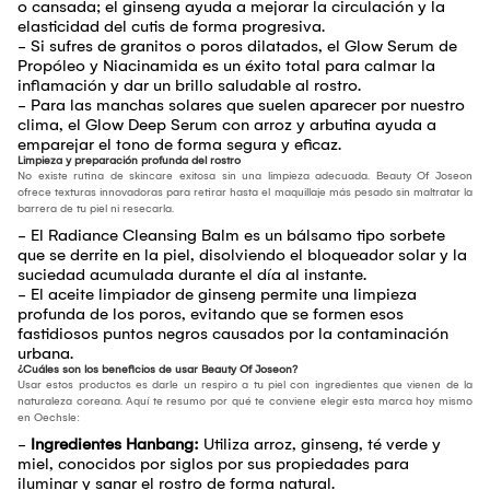
o cansada; el ginseng ayuda a mejorar la circulación y la
elasticidad del cutis de forma progresiva.
- Si sufres de granitos o poros dilatados, el Glow Serum de
Propóleo y Niacinamida es un éxito total para calmar la
inflamación y dar un brillo saludable al rostro.
- Para las manchas solares que suelen aparecer por nuestro
clima, el Glow Deep Serum con arroz y arbutina ayuda a
emparejar el tono de forma segura y eficaz.
Limpieza y preparación profunda del rostro
No existe rutina de skincare exitosa sin una limpieza adecuada. Beauty Of Joseon
ofrece texturas innovadoras para retirar hasta el maquillaje más pesado sin maltratar la
barrera de tu piel ni resecarla.
- El Radiance Cleansing Balm es un bálsamo tipo sorbete
que se derrite en la piel, disolviendo el bloqueador solar y la
suciedad acumulada durante el día al instante.
- El aceite limpiador de ginseng permite una limpieza
profunda de los poros, evitando que se formen esos
fastidiosos puntos negros causados por la contaminación
urbana.
¿Cuáles son los beneficios de usar Beauty Of Joseon?
Usar estos productos es darle un respiro a tu piel con ingredientes que vienen de la
naturaleza coreana. Aquí te resumo por qué te conviene elegir esta marca hoy mismo
en Oechsle:
-
Ingredientes Hanbang:
Utiliza arroz, ginseng, té verde y
miel, conocidos por siglos por sus propiedades para
iluminar y sanar el rostro de forma natural.