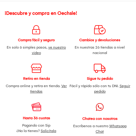
¡Descubre y compra en Oechsle!
Compra fácil y seguro
Cambios y devoluciones
En solo 6 simples pasos,
ve nuestro
En nuestras 26 tiendas a nivel
video
nacional
Retiro en tienda
Sigue tu pedido
Compra online y retira en tienda.
Ver
Fácil y rápido sólo con tu DNI.
Seguir
tiendas
pedido
Hasta 36 cuotas
Chatea con nosotros
Pagando con Sip
Escríbenos a nuestro
Whatsapp
¿No la tienes?
Solicítala
Chat