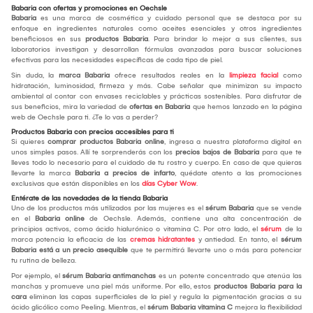
Babaria con ofertas y promociones en Oechsle
Babaria
es una marca de cosmética y cuidado personal que se destaca por su
enfoque en ingredientes naturales como aceites esenciales y otros ingredientes
beneficiosos en sus
productos Babaria
. Para brindar lo mejor a sus clientes, sus
laboratorios investigan y desarrollan fórmulas avanzadas para buscar soluciones
efectivas para las necesidades específicas de cada tipo de piel.
Sin duda, la
marca Babaria
ofrece resultados reales en la
limpieza facial
como
hidratación, luminosidad, firmeza y más. Cabe señalar que minimizan su impacto
ambiental al contar con envases reciclables y prácticas sostenibles. Para disfrutar de
sus beneficios, mira la variedad de
ofertas en Babaria
que hemos lanzado en la página
web de Oechsle para ti. ¿Te lo vas a perder?
Productos Babaria con precios accesibles para ti
Si quieres
comprar productos Babaria online
, ingresa a nuestra plataforma digital en
unos simples pasos. Allí te sorprenderás con los
precios bajos de Babaria
para que te
lleves todo lo necesario para el cuidado de tu rostro y cuerpo. En caso de que quieras
llevarte la marca
Babaria a precios de infarto
, quédate atento a las promociones
exclusivas que están disponibles en los
días Cyber Wow
.
Entérate de las novedades de la tienda Babaria
Uno de los productos más utilizados por las mujeres es el
sérum Babaria
que se vende
en el
Babaria online
de Oechsle. Además, contiene una alta concentración de
principios activos, como ácido hialurónico o vitamina C. Por otro lado, el
sérum
de la
marca potencia la eficacia de las
cremas hidratantes
y antiedad. En tanto, el
sérum
Babaria está a un precio asequible
que te permitirá llevarte uno o más para potenciar
tu rutina de belleza.
Por ejemplo, el
sérum Babaria antimanchas
es un potente concentrado que atenúa las
manchas y promueve una piel más uniforme. Por ello, estos
productos Babaria para la
cara
eliminan las capas superficiales de la piel y regula la pigmentación gracias a su
ácido glicólico como Peeling. Mientras, el
sérum Babaria vitamina C
mejora la flexibilidad