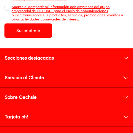
Acepto el compartir mi información con empresas del grupo
empresarial de OECHSLE para el envío de comunicaciones
publicitarias sobre sus productos, servicios, promociones, eventos y
otras actividades comerciales de interés.
Suscribirme
Secciones destacadas
Servicio al Cliente
Sobre Oechsle
Tarjeta oh!