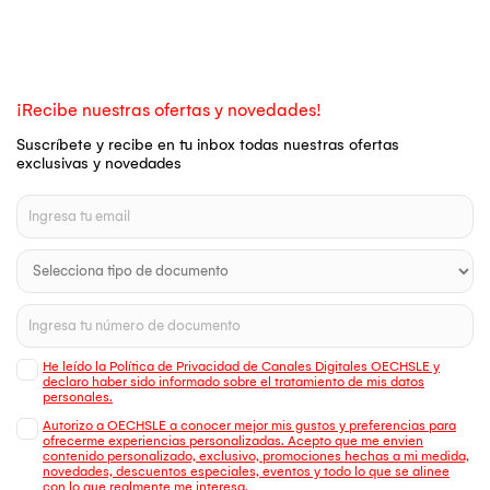
¡Recibe nuestras ofertas y novedades!
Suscríbete y recibe en tu inbox todas nuestras ofertas
exclusivas y novedades
He leído la Política de Privacidad de Canales Digitales OECHSLE y
declaro haber sido informado sobre el tratamiento de mis datos
personales.
Autorizo a OECHSLE a conocer mejor mis gustos y preferencias para
ofrecerme experiencias personalizadas. Acepto que me envien
contenido personalizado, exclusivo, promociones hechas a mi medida,
novedades, descuentos especiales, eventos y todo lo que se alinee
con lo que realmente me interesa.