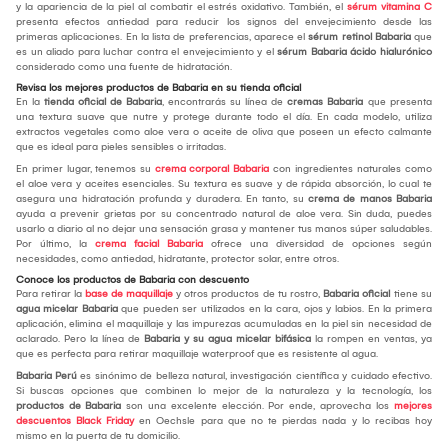
y la apariencia de la piel al combatir el estrés oxidativo. También, el
sérum vitamina C
presenta efectos antiedad para reducir los signos del envejecimiento desde las
primeras aplicaciones. En la lista de preferencias, aparece el
sérum retinol Babaria
que
es un aliado para luchar contra el envejecimiento y el
sérum Babaria ácido hialurónico
considerado como una fuente de hidratación.
Revisa los mejores productos de Babaria en su tienda oficial
En la
tienda oficial de Babaria
, encontrarás su línea de
cremas Babaria
que presenta
una textura suave que nutre y protege durante todo el día. En cada modelo, utiliza
extractos vegetales como aloe vera o aceite de oliva que poseen un efecto calmante
que es ideal para pieles sensibles o irritadas.
En primer lugar, tenemos su
crema corporal Babaria
con ingredientes naturales como
el aloe vera y aceites esenciales. Su textura es suave y de rápida absorción, lo cual te
asegura una hidratación profunda y duradera. En tanto, su
crema de manos Babaria
ayuda a prevenir grietas por su concentrado natural de aloe vera. Sin duda, puedes
usarlo a diario al no dejar una sensación grasa y mantener tus manos súper saludables.
Por último, la
crema facial Babaria
ofrece una diversidad de opciones según
necesidades, como antiedad, hidratante, protector solar, entre otros.
Conoce los productos de Babaria con descuento
Para retirar la
base de maquillaje
y otros productos de tu rostro,
Babaria oficial
tiene su
agua micelar Babaria
que pueden ser utilizados en la cara, ojos y labios. En la primera
aplicación, elimina el maquillaje y las impurezas acumuladas en la piel sin necesidad de
aclarado. Pero la línea de
Babaria y su agua micelar bifásica
la rompen en ventas, ya
que es perfecta para retirar maquillaje waterproof que es resistente al agua.
Babaria Perú
es sinónimo de belleza natural, investigación científica y cuidado efectivo.
Si buscas opciones que combinen lo mejor de la naturaleza y la tecnología, los
productos de Babaria
son una excelente elección. Por ende, aprovecha los
mejores
descuentos Black Friday
en Oechsle para que no te pierdas nada y lo recibas hoy
mismo en la puerta de tu domicilio.