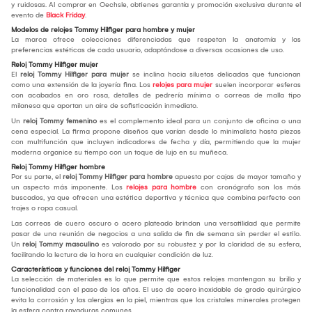
y ruidosas. Al comprar en Oechsle, obtienes garantía y promoción exclusiva durante el
evento de
Black Friday
.
Modelos de relojes Tommy Hilfiger para hombre y mujer
La marca ofrece colecciones diferenciadas que respetan la anatomía y las
preferencias estéticas de cada usuario, adaptándose a diversas ocasiones de uso.
Reloj Tommy Hilfiger mujer
El
reloj Tommy Hilfiger para mujer
se inclina hacia siluetas delicadas que funcionan
como una extensión de la joyería fina. Los
relojes para mujer
suelen incorporar esferas
con acabados en oro rosa, detalles de pedrería mínima o correas de malla tipo
milanesa que aportan un aire de sofisticación inmediato.
Un
reloj Tommy
femenino
es el complemento ideal para un conjunto de oficina o una
cena especial. La firma propone diseños que varían desde lo minimalista hasta piezas
con multifunción que incluyen indicadores de fecha y día, permitiendo que la mujer
moderna organice su tiempo con un toque de lujo en su muñeca.
Reloj Tommy Hilfiger hombre
Por su parte, el
reloj Tommy Hilfiger para hombre
apuesta por cajas de mayor tamaño y
un aspecto más imponente. Los
relojes para hombre
con cronógrafo son los más
buscados, ya que ofrecen una estética deportiva y técnica que combina perfecto con
trajes o ropa casual.
Las correas de cuero oscuro o acero plateado brindan una versatilidad que permite
pasar de una reunión de negocios a una salida de fin de semana sin perder el estilo.
Un
reloj Tommy
masculino
es valorado por su robustez y por la claridad de su esfera,
facilitando la lectura de la hora en cualquier condición de luz.
Características y funciones del reloj Tommy Hilfiger
La selección de materiales es lo que permite que estos relojes mantengan su brillo y
funcionalidad con el paso de los años. El uso de acero inoxidable de grado quirúrgico
evita la corrosión y las alergias en la piel, mientras que los cristales minerales protegen
la esfera contra rayaduras comunes.