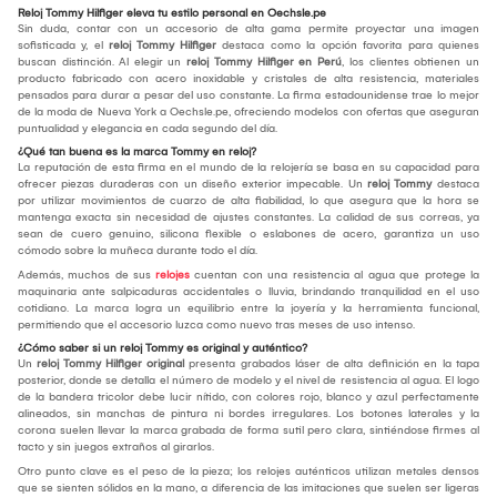
Reloj Tommy Hilfiger eleva tu estilo personal en Oechsle.pe
Sin duda, contar con un accesorio de alta gama permite proyectar una imagen
sofisticada y, el
reloj Tommy Hilfiger
destaca como la opción favorita para quienes
buscan distinción. Al elegir un
reloj Tommy Hilfiger en Perú
, los clientes obtienen un
producto fabricado con acero inoxidable y cristales de alta resistencia, materiales
pensados para durar a pesar del uso constante. La firma estadounidense trae lo mejor
de la moda de Nueva York a Oechsle.pe, ofreciendo modelos con ofertas que aseguran
puntualidad y elegancia en cada segundo del día.
¿Qué tan buena es la marca Tommy en reloj?
La reputación de esta firma en el mundo de la relojería se basa en su capacidad para
ofrecer piezas duraderas con un diseño exterior impecable. Un
reloj Tommy
destaca
por utilizar movimientos de cuarzo de alta fiabilidad, lo que asegura que la hora se
mantenga exacta sin necesidad de ajustes constantes. La calidad de sus correas, ya
sean de cuero genuino, silicona flexible o eslabones de acero, garantiza un uso
cómodo sobre la muñeca durante todo el día.
Además, muchos de sus
relojes
cuentan con una resistencia al agua que protege la
maquinaria ante salpicaduras accidentales o lluvia, brindando tranquilidad en el uso
cotidiano. La marca logra un equilibrio entre la joyería y la herramienta funcional,
permitiendo que el accesorio luzca como nuevo tras meses de uso intenso.
¿Cómo saber si un reloj Tommy es original y auténtico?
Un
reloj Tommy Hilfiger
original
presenta grabados láser de alta definición en la tapa
posterior, donde se detalla el número de modelo y el nivel de resistencia al agua. El logo
de la bandera tricolor debe lucir nítido, con colores rojo, blanco y azul perfectamente
alineados, sin manchas de pintura ni bordes irregulares. Los botones laterales y la
corona suelen llevar la marca grabada de forma sutil pero clara, sintiéndose firmes al
tacto y sin juegos extraños al girarlos.
Otro punto clave es el peso de la pieza; los relojes auténticos utilizan metales densos
que se sienten sólidos en la mano, a diferencia de las imitaciones que suelen ser ligeras