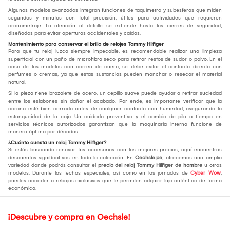
Algunos modelos avanzados integran funciones de taquímetro y subesferas que miden
segundos y minutos con total precisión, útiles para actividades que requieren
cronometraje. La atención al detalle se extiende hasta los cierres de seguridad,
diseñados para evitar aperturas accidentales y caídas.
Mantenimiento para conservar el brillo de relojes Tommy Hilfiger
Para que tu reloj luzca siempre impecable, es recomendable realizar una limpieza
superficial con un paño de microfibra seco para retirar restos de sudor o polvo. En el
caso de los modelos con correa de cuero, se debe evitar el contacto directo con
perfumes o cremas, ya que estas sustancias pueden manchar o resecar el material
natural.
Si la pieza tiene brazalete de acero, un cepillo suave puede ayudar a retirar suciedad
entre los eslabones sin dañar el acabado. Por ende, es importante verificar que la
corona esté bien cerrada antes de cualquier contacto con humedad, asegurando la
estanqueidad de la caja. Un cuidado preventivo y el cambio de pila a tiempo en
servicios técnicos autorizados garantizan que la maquinaria interna funcione de
manera óptima por décadas.
¿Cuánto cuesta un reloj Tommy Hilfiger?
Si estás buscando renovar tus accesorios con los mejores precios, aquí encuentras
descuentos significativos en toda la colección. En
Oechsle.pe
, ofrecemos una amplia
variedad donde podrás consultar el
precio del
reloj Tommy Hilfiger de hombre
u otros
modelos. Durante las fechas especiales, así como en las jornadas de
Cyber Wow
,
puedes acceder a rebajas exclusivas que te permiten adquirir lujo auténtico de forma
económica.
¡Descubre y compra en Oechsle!