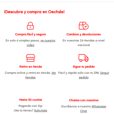
¡Descubre y compra en Oechsle!
Compra fácil y seguro
Cambios y devoluciones
En solo 6 simples pasos,
ve nuestro
En nuestras 26 tiendas a nivel
video
nacional
Retiro en tienda
Sigue tu pedido
Compra online y retira en tienda.
Ver
Fácil y rápido sólo con tu DNI.
Seguir
tiendas
pedido
Hasta 36 cuotas
Chatea con nosotros
Pagando con Sip
Escríbenos a nuestro
Whatsapp
¿No la tienes?
Solicítala
Chat