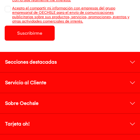
Acepto el compartir mi información con empresas del grupo
empresarial de OECHSLE para el envío de comunicaciones
publicitarias sobre sus productos, servicios, promociones, eventos y
otras actividades comerciales de interés.
Suscribirme
Secciones destacadas
Servicio al Cliente
Sobre Oechsle
Tarjeta oh!