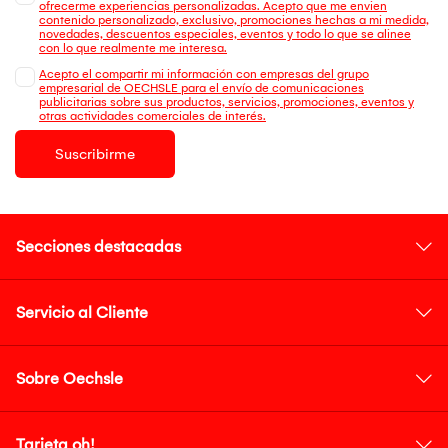
ofrecerme experiencias personalizadas. Acepto que me envien
contenido personalizado, exclusivo, promociones hechas a mi medida,
novedades, descuentos especiales, eventos y todo lo que se alinee
con lo que realmente me interesa.
Acepto el compartir mi información con empresas del grupo
empresarial de OECHSLE para el envío de comunicaciones
publicitarias sobre sus productos, servicios, promociones, eventos y
otras actividades comerciales de interés.
Suscribirme
Secciones destacadas
Servicio al Cliente
Sobre Oechsle
Tarjeta oh!