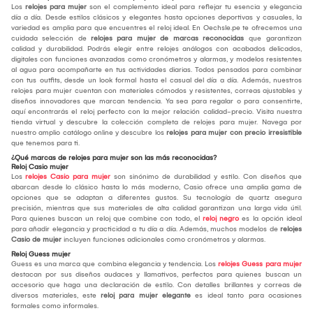
Los
relojes para mujer
son el complemento ideal para reflejar tu esencia y elegancia
día a día. Desde estilos clásicos y elegantes hasta opciones deportivas y casuales, la
variedad es amplia para que encuentres el reloj ideal. En Oechsle.pe te ofrecemos una
cuidada selección de
relojes para mujer de marcas reconocidas
que garantizan
calidad y durabilidad. Podrás elegir entre relojes análogos con acabados delicados,
digitales con funciones avanzadas como cronómetros y alarmas, y modelos resistentes
al agua para acompañarte en tus actividades diarias. Todos pensados para combinar
con tus outfits, desde un look formal hasta el casual del día a día. Además, nuestros
relojes para mujer cuentan con materiales cómodos y resistentes, correas ajustables y
diseños innovadores que marcan tendencia. Ya sea para regalar o para consentirte,
aquí encontrarás el reloj perfecto con la mejor relación calidad-precio. Visita nuestra
tienda virtual y descubre la colección completa de relojes para mujer. Navega por
nuestro amplio catálogo online y descubre los
relojes para mujer con precio irresistible
que tenemos para ti.
¿Qué marcas de relojes para mujer son las más reconocidas?
Reloj Casio mujer
Los
relojes Casio para mujer
son sinónimo de durabilidad y estilo. Con diseños que
abarcan desde lo clásico hasta lo más moderno, Casio ofrece una amplia gama de
opciones que se adaptan a diferentes gustos. Su tecnología de quartz asegura
precisión, mientras que sus materiales de alta calidad garantizan una larga vida útil.
Para quienes buscan un reloj que combine con todo, el
reloj negro
es la opción ideal
para añadir elegancia y practicidad a tu día a día. Además, muchos modelos de
relojes
Casio de mujer
incluyen funciones adicionales como cronómetros y alarmas.
Reloj Guess mujer
Guess es una marca que combina elegancia y tendencia. Los
relojes Guess para mujer
destacan por sus diseños audaces y llamativos, perfectos para quienes buscan un
accesorio que haga una declaración de estilo. Con detalles brillantes y correas de
diversos materiales, este
reloj para mujer elegante
es ideal tanto para ocasiones
formales como informales.