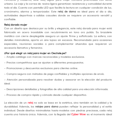
urbano. La caja y la correa de resina ligera garantizan resistencia y comodidad durante
todo el día. Cuenta con pantalla LED que facilita la lectura en cualquier condición de luz,
cronómetro, alarma y temporizador. Este
reloj de dama
es ideal para el día a día,
actividades deportivas o salidas casuales donde se requiere un accesorio versátil y
confiable.
Reloj dorado mujer
Con un diseño que destaca por su brillo y elegancia, este reloj dorado para mujer está
fabricado en acero inoxidable con recubrimiento en tono oro pulido. Su brazalete
metálico con cierre desplegable asegura un ajuste firme y sofisticado. La esfera, con
detalles minimalistas, aporta un aire lujoso sin excesos. Recomendado para ocasiones
especiales, reuniones sociales o para complementar atuendos que requieran un
accesorio llamativo y femenino.
¿Por qué elegir un reloj para mujer en Oechsle.pe?
- Amplio catálogo con marcas reconocidas y modelos exclusivos.
- Precios competitivos que se ajustan a diferentes presupuestos.
- Promociones y descuentos exclusivos para clientes online.
- Compra segura con métodos de pago confiables y múltiples opciones de envío.
- Atención personalizada para resolver dudas y asesorar en la elección del producto
ideal.
- Descripciones detalladas y fotografías de alta calidad para una elección informada.
- Proceso de compra rápido y cómodo desde cualquier dispositivo.
La elección de un
reloj
no solo se basa en la estética, sino también en la calidad y la
durabilidad. Además, los
relojes para dama
pueden reflejar la personalidad y el estilo
individual. Desde diseños minimalistas hasta modelos con piedras preciosas, cada reloj
cuenta una historia única. Además, con la llegada del
Cyber Wow
es el momento ideal