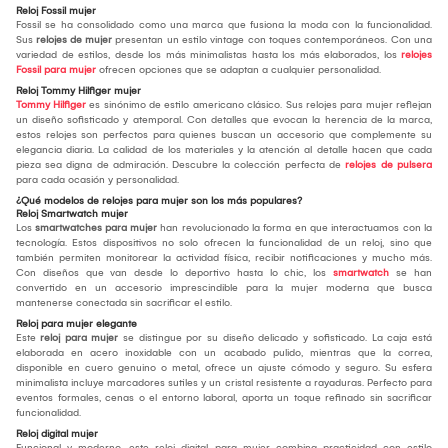
Reloj Fossil mujer
Fossil se ha consolidado como una marca que fusiona la moda con la funcionalidad.
Sus
relojes de mujer
presentan un estilo vintage con toques contemporáneos. Con una
variedad de estilos, desde los más minimalistas hasta los más elaborados, los
relojes
Fossil para mujer
ofrecen opciones que se adaptan a cualquier personalidad.
Reloj Tommy Hilfiger mujer
Tommy Hilfiger
es sinónimo de estilo americano clásico. Sus relojes para mujer reflejan
un diseño sofisticado y atemporal. Con detalles que evocan la herencia de la marca,
estos relojes son perfectos para quienes buscan un accesorio que complemente su
elegancia diaria. La calidad de los materiales y la atención al detalle hacen que cada
pieza sea digna de admiración. Descubre la colección perfecta de
relojes de pulsera
para cada ocasión y personalidad.
¿Qué modelos de relojes para mujer son los más populares?
Reloj Smartwatch mujer
Los
smartwatches para mujer
han revolucionado la forma en que interactuamos con la
tecnología. Estos dispositivos no solo ofrecen la funcionalidad de un reloj, sino que
también permiten monitorear la actividad física, recibir notificaciones y mucho más.
Con diseños que van desde lo deportivo hasta lo chic, los
smartwatch
se han
convertido en un accesorio imprescindible para la mujer moderna que busca
mantenerse conectada sin sacrificar el estilo.
Reloj para mujer elegante
Este
reloj para mujer
se distingue por su diseño delicado y sofisticado. La caja está
elaborada en acero inoxidable con un acabado pulido, mientras que la correa,
disponible en cuero genuino o metal, ofrece un ajuste cómodo y seguro. Su esfera
minimalista incluye marcadores sutiles y un cristal resistente a rayaduras. Perfecto para
eventos formales, cenas o el entorno laboral, aporta un toque refinado sin sacrificar
funcionalidad.
Reloj digital mujer
Funcional y moderno, este reloj digital para mujer combina practicidad con estilo