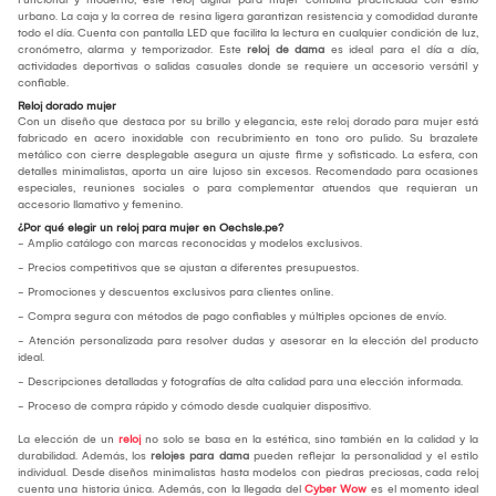
urbano. La caja y la correa de resina ligera garantizan resistencia y comodidad durante
todo el día. Cuenta con pantalla LED que facilita la lectura en cualquier condición de luz,
cronómetro, alarma y temporizador. Este
reloj de dama
es ideal para el día a día,
actividades deportivas o salidas casuales donde se requiere un accesorio versátil y
confiable.
Reloj dorado mujer
Con un diseño que destaca por su brillo y elegancia, este reloj dorado para mujer está
fabricado en acero inoxidable con recubrimiento en tono oro pulido. Su brazalete
metálico con cierre desplegable asegura un ajuste firme y sofisticado. La esfera, con
detalles minimalistas, aporta un aire lujoso sin excesos. Recomendado para ocasiones
especiales, reuniones sociales o para complementar atuendos que requieran un
accesorio llamativo y femenino.
¿Por qué elegir un reloj para mujer en Oechsle.pe?
- Amplio catálogo con marcas reconocidas y modelos exclusivos.
- Precios competitivos que se ajustan a diferentes presupuestos.
- Promociones y descuentos exclusivos para clientes online.
- Compra segura con métodos de pago confiables y múltiples opciones de envío.
- Atención personalizada para resolver dudas y asesorar en la elección del producto
ideal.
- Descripciones detalladas y fotografías de alta calidad para una elección informada.
- Proceso de compra rápido y cómodo desde cualquier dispositivo.
La elección de un
reloj
no solo se basa en la estética, sino también en la calidad y la
durabilidad. Además, los
relojes para dama
pueden reflejar la personalidad y el estilo
individual. Desde diseños minimalistas hasta modelos con piedras preciosas, cada reloj
cuenta una historia única. Además, con la llegada del
Cyber Wow
es el momento ideal