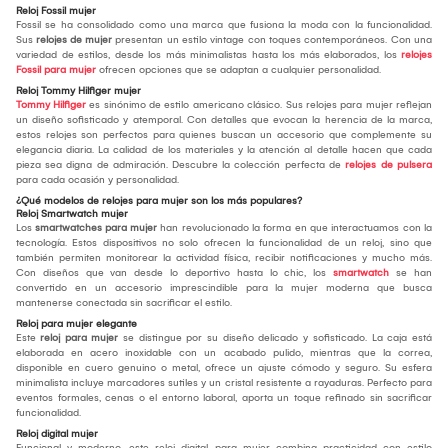
Reloj Fossil mujer
Fossil se ha consolidado como una marca que fusiona la moda con la funcionalidad.
Sus
relojes de mujer
presentan un estilo vintage con toques contemporáneos. Con una
variedad de estilos, desde los más minimalistas hasta los más elaborados, los
relojes
Fossil para mujer
ofrecen opciones que se adaptan a cualquier personalidad.
Reloj Tommy Hilfiger mujer
Tommy Hilfiger
es sinónimo de estilo americano clásico. Sus relojes para mujer reflejan
un diseño sofisticado y atemporal. Con detalles que evocan la herencia de la marca,
estos relojes son perfectos para quienes buscan un accesorio que complemente su
elegancia diaria. La calidad de los materiales y la atención al detalle hacen que cada
pieza sea digna de admiración. Descubre la colección perfecta de
relojes de pulsera
para cada ocasión y personalidad.
¿Qué modelos de relojes para mujer son los más populares?
Reloj Smartwatch mujer
Los
smartwatches para mujer
han revolucionado la forma en que interactuamos con la
tecnología. Estos dispositivos no solo ofrecen la funcionalidad de un reloj, sino que
también permiten monitorear la actividad física, recibir notificaciones y mucho más.
Con diseños que van desde lo deportivo hasta lo chic, los
smartwatch
se han
convertido en un accesorio imprescindible para la mujer moderna que busca
mantenerse conectada sin sacrificar el estilo.
Reloj para mujer elegante
Este
reloj para mujer
se distingue por su diseño delicado y sofisticado. La caja está
elaborada en acero inoxidable con un acabado pulido, mientras que la correa,
disponible en cuero genuino o metal, ofrece un ajuste cómodo y seguro. Su esfera
minimalista incluye marcadores sutiles y un cristal resistente a rayaduras. Perfecto para
eventos formales, cenas o el entorno laboral, aporta un toque refinado sin sacrificar
funcionalidad.
Reloj digital mujer
Funcional y moderno, este reloj digital para mujer combina practicidad con estilo