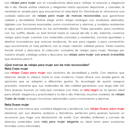
Los
relojes para mujer
son el complemento ideal para reflejar tu esencia y elegancia
día a día. Desde estilos clásicos y elegantes hasta opciones deportivas y casuales, la
variedad es amplia para que encuentres el reloj ideal. En Oechsle.pe te ofrecemos una
cuidada selección de
relojes para mujer de marcas reconocidas
que garantizan
calidad y durabilidad. Podrás elegir entre relojes análogos con acabados delicados,
digitales con funciones avanzadas como cronómetros y alarmas, y modelos resistentes
al agua para acompañarte en tus actividades diarias. Todos pensados para combinar
con tus outfits, desde un look formal hasta el casual del día a día. Además, nuestros
relojes para mujer cuentan con materiales cómodos y resistentes, correas ajustables y
diseños innovadores que marcan tendencia. Ya sea para regalar o para consentirte,
aquí encontrarás el reloj perfecto con la mejor relación calidad-precio. Visita nuestra
tienda virtual y descubre la colección completa de relojes para mujer. Navega por
nuestro amplio catálogo online y descubre los
relojes para mujer con precio irresistible
que tenemos para ti.
¿Qué marcas de relojes para mujer son las más reconocidas?
Reloj Casio mujer
Los
relojes Casio para mujer
son sinónimo de durabilidad y estilo. Con diseños que
abarcan desde lo clásico hasta lo más moderno, Casio ofrece una amplia gama de
opciones que se adaptan a diferentes gustos. Su tecnología de quartz asegura
precisión, mientras que sus materiales de alta calidad garantizan una larga vida útil.
Para quienes buscan un reloj que combine con todo, el
reloj negro
es la opción ideal
para añadir elegancia y practicidad a tu día a día. Además, muchos modelos de
relojes
Casio de mujer
incluyen funciones adicionales como cronómetros y alarmas.
Reloj Guess mujer
Guess es una marca que combina elegancia y tendencia. Los
relojes Guess para mujer
destacan por sus diseños audaces y llamativos, perfectos para quienes buscan un
accesorio que haga una declaración de estilo. Con detalles brillantes y correas de
diversos materiales, este
reloj para mujer elegante
es ideal tanto para ocasiones
formales como informales.