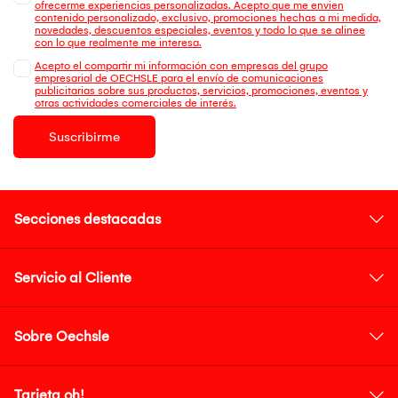
ofrecerme experiencias personalizadas. Acepto que me envien
contenido personalizado, exclusivo, promociones hechas a mi medida,
novedades, descuentos especiales, eventos y todo lo que se alinee
con lo que realmente me interesa.
Acepto el compartir mi información con empresas del grupo
empresarial de OECHSLE para el envío de comunicaciones
publicitarias sobre sus productos, servicios, promociones, eventos y
otras actividades comerciales de interés.
Suscribirme
Secciones destacadas
Servicio al Cliente
Sobre Oechsle
Tarjeta oh!