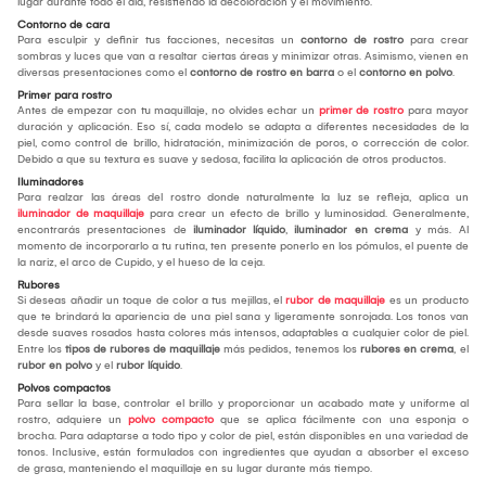
lugar durante todo el día, resistiendo la decoloración y el movimiento.
Contorno de cara
Para esculpir y definir tus facciones, necesitas un
contorno de rostro
para crear
sombras y luces que van a resaltar ciertas áreas y minimizar otras. Asimismo, vienen en
diversas presentaciones como el
contorno de rostro en barra
o el
contorno en polvo
.
Primer para rostro
Antes de empezar con tu maquillaje, no olvides echar un
primer de rostro
para mayor
duración y aplicación. Eso sí, cada modelo se adapta a diferentes necesidades de la
piel, como control de brillo, hidratación, minimización de poros, o corrección de color.
Debido a que su textura es suave y sedosa, facilita la aplicación de otros productos.
Iluminadores
Para realzar las áreas del rostro donde naturalmente la luz se refleja, aplica un
iluminador de maquillaje
para crear un efecto de brillo y luminosidad. Generalmente,
encontrarás presentaciones de
iluminador líquido
,
iluminador en crema
y más. Al
momento de incorporarlo a tu rutina, ten presente ponerlo en los pómulos, el puente de
la nariz, el arco de Cupido, y el hueso de la ceja.
Rubores
Si deseas añadir un toque de color a tus mejillas, el
rubor de maquillaje
es un producto
que te brindará la apariencia de una piel sana y ligeramente sonrojada. Los tonos van
desde suaves rosados hasta colores más intensos, adaptables a cualquier color de piel.
Entre los
tipos de rubores de maquillaje
más pedidos, tenemos los
rubores en crema
, el
rubor en polvo
y el
rubor líquido
.
Polvos compactos
Para sellar la base, controlar el brillo y proporcionar un acabado mate y uniforme al
rostro, adquiere un
polvo compacto
que se aplica fácilmente con una esponja o
brocha. Para adaptarse a todo tipo y color de piel, están disponibles en una variedad de
tonos. Inclusive, están formulados con ingredientes que ayudan a absorber el exceso
de grasa, manteniendo el maquillaje en su lugar durante más tiempo.