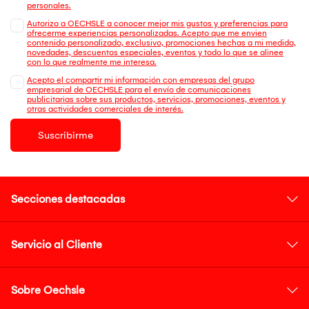
personales.
Autorizo a OECHSLE a conocer mejor mis gustos y preferencias para
ofrecerme experiencias personalizadas. Acepto que me envien
contenido personalizado, exclusivo, promociones hechas a mi medida,
novedades, descuentos especiales, eventos y todo lo que se alinee
con lo que realmente me interesa.
Acepto el compartir mi información con empresas del grupo
empresarial de OECHSLE para el envío de comunicaciones
publicitarias sobre sus productos, servicios, promociones, eventos y
otras actividades comerciales de interés.
Suscribirme
Secciones destacadas
Servicio al Cliente
Sobre Oechsle