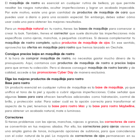
El
maquillaje de rostro
es esencial en cualquier rutina de belleza, ya que permite
resaltar los rasgos naturales, ocultar imperfecciones y lograr un acabado impecable.
Por este motivo, existe una gran cantidad de
productos de maquillaje de cara
que
puedes usar a diario o para una ocasión especial. Sin embargo, debes saber cómo
usar cada uno para obtener los mejores resultados.
Para un
maquillaje natural
en tu rostro, tienes las
bases de maquillaje
para comenzar a
crear tu look. También, tienes el
corrector
que suele disimular las imperfecciones más
específicas como ojeras, manchas, o pequeñas cicatrices. Si deseas complementar tu
maquillaje de rostro completo
, aplica
productos de maquillaje de ojos
. En ese sentido,
aprovecha las
ofertas en maquillaje para rostro
que hemos lanzado en Oechsle.
Consigue precios bajos en maquillaje de rostro
A la hora de
comprar maquillaje de rostro
, no necesitas gastar mucho dinero de tu
presupuesto. Aquí, contamos con
productos de maquillaje de rostro a precios bajos
para que armes tu colección. Pero si deseas conseguir
maquillaje de rostro barato
y de
calidad, accede a las
promociones Cyber Day
de manera exclusiva.
Elige los mejores productos de maquillaje para rostro
Base para rostro
Un producto esencial en cualquier rutina de maquillaje es la
base de maquillaje
, ya que
unifica el tono de la piel y ayuda a cubrir algunas imperfecciones. Cabe señalar que
algunas
bases para cara
ofrecen beneficios adicionales como hidratación, control de
brillo, y protección solar. Para saber cuál es la opción correcta para transformar el
aspecto de tu piel, tenemos la
base para rostro Mac
y la
base para rostro Maybelline
,
para obtener un acabado natural, mate o luminoso.
Correctores
Si tienes problemas con las ojeras, manchas, rojeces o granos, los
correctores de cara
se convertirán en tus mejores aliados. Por ello, los
correctores para ojeras
vienen en
una amplia gama de tonos, incluyendo opciones de subtonos, para que coincidencia
con el color natural de la piel. La mayoría de
correctores de ojos
permanecen en su