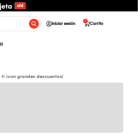
0
Iniciar sesión
Carrito
R
a ti ¡con grandes descuentos!