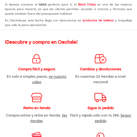
Si deseas comprar el
labial
perfecto para ti, el
Black Friday
es una de las mejores
épocas para hacerlo, ya que las ofertas permiten acceder a marcas y fórmulas que
quizás estaban fuera del presupuesto habitual.
En Oechsle.pe, esta fecha llega con descuentos en
productos de belleza
y maquillaje
que vale la pena aprovechar.
¡Descubre y compra en Oechsle!
Compra fácil y seguro
Cambios y devoluciones
En solo 6 simples pasos,
ve nuestro
En nuestras 26 tiendas a nivel
video
nacional
Retiro en tienda
Sigue tu pedido
Compra online y retira en tienda.
Ver
Fácil y rápido sólo con tu DNI.
Seguir
tiendas
pedido