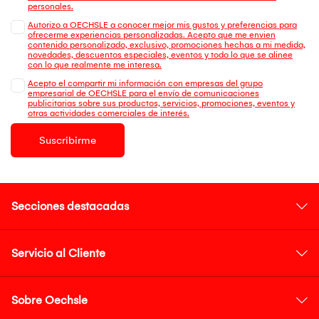
personales.
Autorizo a OECHSLE a conocer mejor mis gustos y preferencias para
ofrecerme experiencias personalizadas. Acepto que me envien
contenido personalizado, exclusivo, promociones hechas a mi medida,
novedades, descuentos especiales, eventos y todo lo que se alinee
con lo que realmente me interesa.
Acepto el compartir mi información con empresas del grupo
empresarial de OECHSLE para el envío de comunicaciones
publicitarias sobre sus productos, servicios, promociones, eventos y
otras actividades comerciales de interés.
Suscribirme
Secciones destacadas
Servicio al Cliente
Sobre Oechsle