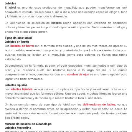
Labiales
El
labial
es uno de esos productos de maquillaje que pueden transformar un look
completo al instante. Ya sea para el día a día o para una ocasión especial, elegir el tono
y la fórmula correcta hace toda la diferencia.
En Oechsle.pe, la selección de
labiales
reúne opciones con variedad de acabados,
colores y fórmulas pensadas para todo tipo de rutina y estilo. Revisa nuestro catálogo y
encuentra el adecuado para ti.
Tipos de lápiz labial
Labiales en barra
Los
labiales en barra
son el formato más clásico y uno de los más fáciles de aplicar. Su
textura sólida permite un trazo preciso y controlado, lo que los hace ideales tanto para
quienes recién se inician en el maquillaje como para quienes ya tienen una rutina
establecida.
Dependiendo de la fórmula, pueden ofrecer acabados mate, satinados o con algo de
brillo, y su duración suele ser bastante buena a lo largo del día. Si se quiere
complementar el look, combinarlos con una
sombra de ojos
es una buena opción para
lograr una base armoniosa.
Labiales líquidos
Los
labiales líquidos
se aplican con un aplicador tipo varita y se adhieren al labio con
mayor intensidad que los formatos sólidos. Una vez secos, muchas fórmulas logran una
cobertura uniforme y duradera que resiste bastante bien el uso diario.
Un buen complemento de este tipo de labial son los
delineadores de labios
, ya que
ayudan a definir el contorno antes de la aplicación y evitan que el color se corra. La
variedad de acabados en este formato va desde el mate más profundo hasta opciones
con efecto glossy.
Marcas de labiales en Oechsle.pe
Labiales Maybelline
Maybelline es la marca de maquillaje líder en búsquedas para el uso diario. Sus líneas