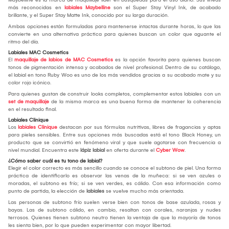
más reconocidas en
labiales Maybelline
son el Super Stay Vinyl Ink, de acabado
brillante, y el Super Stay Matte Ink, conocido por su larga duración.
Ambas opciones están formuladas para mantenerse intactas durante horas, lo que las
convierte en una alternativa práctica para quienes buscan un color que aguante el
ritmo del día.
Labiales MAC Cosmetics
El
maquillaje de labios de MAC Cosmetics
es la opción favorita para quienes buscan
tonos de pigmentación intensa y acabados de nivel profesional. Dentro de su catálogo,
el labial en tono Ruby Woo es uno de los más vendidos gracias a su acabado mate y su
color rojo icónico.
Para quienes gustan de construir looks completos, complementar estos labiales con un
set de maquillaje
de la misma marca es una buena forma de mantener la coherencia
en el resultado final.
Labiales Clinique
Los
labiales Clinique
destacan por sus fórmulas nutritivas, libres de fragancias y aptas
para pieles sensibles. Entre sus opciones más buscadas está el tono Black Honey, un
producto que se convirtió en fenómeno viral y que suele agotarse con frecuencia a
nivel mundial. Encuentra este
lápiz labial
en oferta durante el
Cyber Wow
.
¿Cómo saber cuál es tu tono de labial?
Elegir el color correcto es más sencillo cuando se conoce el subtono de piel. Una forma
práctica de identificarlo es observar las venas de la muñeca: si se ven azules o
moradas, el subtono es frío; si se ven verdes, es cálido. Con esa información como
punto de partida, la elección de
labiales
se vuelve mucho más orientada.
Las personas de subtono frío suelen verse bien con tonos de base azulada, rosas y
bayas. Las de subtono cálido, en cambio, resaltan con corales, naranjas y nudes
terrosos. Quienes tienen subtono neutro tienen la ventaja de que la mayoría de tonos
les sienta bien, por lo que pueden experimentar con mayor libertad.