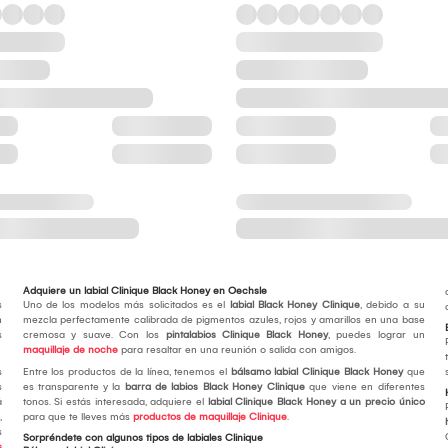
Adquiere un labial Clinique Black Honey en Oechsle
s
Uno de los modelos más solicitados es el
labial Black Honey Clinique
, debido a su
n
mezcla perfectamente calibrada de pigmentos azules, rojos y amarillos en una base
s
cremosa y suave. Con los
pintalabios Clinique Black Honey
, puedes lograr un
maquillaje de noche
para resaltar en una reunión o salida con amigos.
s
Entre los productos de la línea, tenemos el
bálsamo labial Clinique Black Honey
que
s
es transparente y la
barra de labios Black Honey Clinique
que viene en diferentes
á
tonos. Si estás interesada, adquiere el
labial Clinique Black Honey a un precio único
,
para que te lleves más
productos de maquillaje Clinique
.
s
Sorpréndete con algunos tipos de labiales Clinique
s