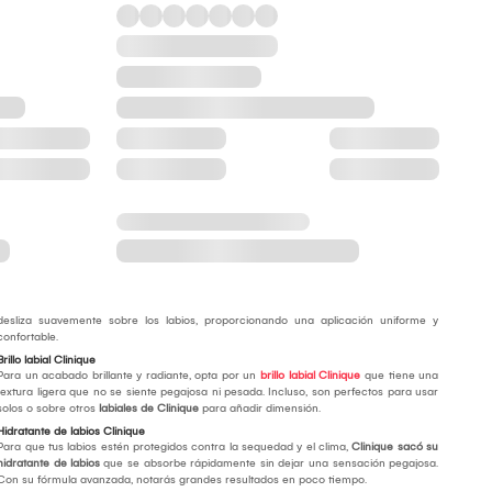
desliza suavemente sobre los labios, proporcionando una aplicación uniforme y
confortable.
Brillo labial Clinique
Para un acabado brillante y radiante, opta por un
brillo labial Clinique
que tiene una
textura ligera que no se siente pegajosa ni pesada. Incluso, son perfectos para usar
solos o sobre otros
labiales de Clinique
para añadir dimensión.
Hidratante de labios Clinique
Para que tus labios estén protegidos contra la sequedad y el clima,
Clinique sacó su
hidratante de labios
que se absorbe rápidamente sin dejar una sensación pegajosa.
Con su fórmula avanzada, notarás grandes resultados en poco tiempo.