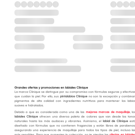
Grandes ofertas y promociones en labiales Clinique
La marca Clinique se distingue por su compromiso con fórmulas seguras y efectiva
que cuidan la piel. Por ello, sus
pintalabios Clinique
no son la excepción y combina
pigmentos de alta calidad con ingredientes nutritivos para mantener los labio
suaves e hidratados.
Debido a que es considerada como una de las
mejores marcas de maquillaje
, lo
labiales Clinique
ofrecen una diversa paleta de colores que van desde los tono
naturales hasta los más audaces y vibrantes. Asimismo, el
labial de Clinique
est
diseñado con fórmulas que no contienen fragancias y están libres de parabenos
asegurando una experiencia de maquillaje para todos los tipos de piel, incluso la
más sensibles. Para que aumentes tu colección, no te pierdas las
ofertas en labiale