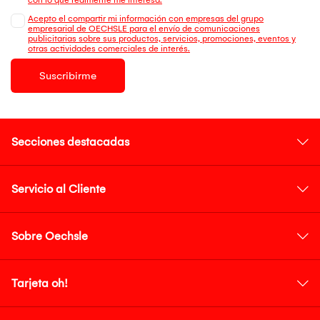
Acepto el compartir mi información con empresas del grupo
empresarial de OECHSLE para el envío de comunicaciones
publicitarias sobre sus productos, servicios, promociones, eventos y
otras actividades comerciales de interés.
Suscribirme
Secciones destacadas
Servicio al Cliente
Sobre Oechsle
Tarjeta oh!