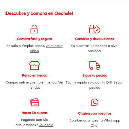
¡Descubre y compra en Oechsle!
Compra fácil y seguro
Cambios y devoluciones
En solo 6 simples pasos,
ve nuestro
En nuestras 26 tiendas a nivel
video
nacional
Retiro en tienda
Sigue tu pedido
Compra online y retira en tienda.
Ver
Fácil y rápido sólo con tu DNI.
Seguir
tiendas
pedido
Hasta 36 cuotas
Chatea con nosotros
Pagando con Sip
Escríbenos a nuestro
Whatsapp
¿No la tienes?
Solicítala
Chat