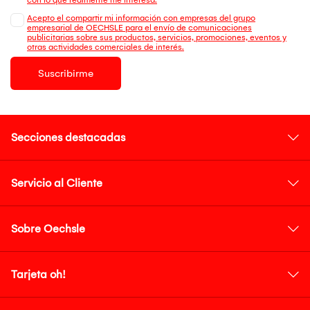
Acepto el compartir mi información con empresas del grupo
empresarial de OECHSLE para el envío de comunicaciones
publicitarias sobre sus productos, servicios, promociones, eventos y
otras actividades comerciales de interés.
Suscribirme
Secciones destacadas
Servicio al Cliente
Sobre Oechsle
Tarjeta oh!