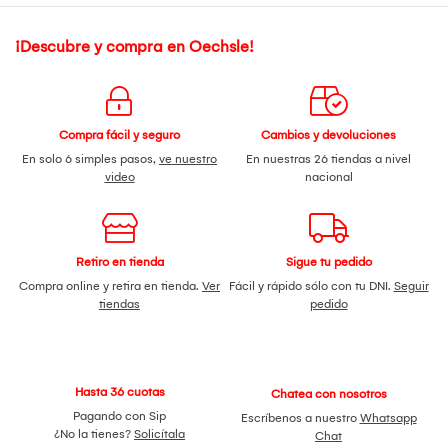
¡Descubre y compra en Oechsle!
Compra fácil y seguro
Cambios y devoluciones
En solo 6 simples pasos,
ve nuestro
En nuestras 26 tiendas a nivel
video
nacional
Retiro en tienda
Sigue tu pedido
Compra online y retira en tienda.
Ver
Fácil y rápido sólo con tu DNI.
Seguir
tiendas
pedido
Hasta 36 cuotas
Chatea con nosotros
Pagando con Sip
Escríbenos a nuestro
Whatsapp
¿No la tienes?
Solicítala
Chat